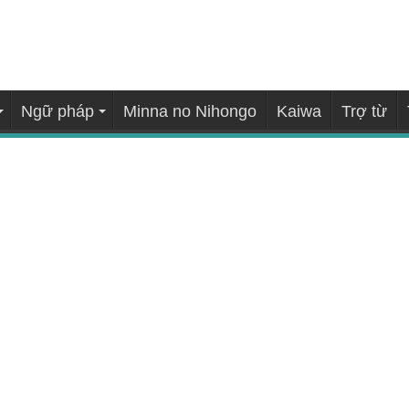
Ngữ pháp
Minna no Nihongo
Kaiwa
Trợ từ