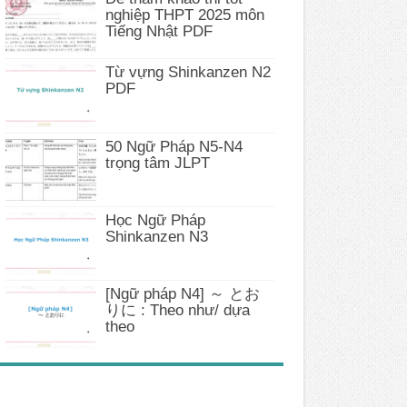
nghiệp THPT 2025 môn
Tiếng Nhật PDF
Từ vựng Shinkanzen N2
PDF
50 Ngữ Pháp N5-N4
trọng tâm JLPT
Học Ngữ Pháp
Shinkanzen N3
[Ngữ pháp N4] ～ とお
りに : Theo như/ dựa
theo