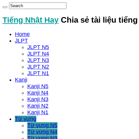
Tiếng Nhật Hay
Chia sẻ tài liệu tiến
Home
JLPT
JLPT N5
JLPT N4
JLPT N3
JLPT N2
JLPT N1
Kanji
Kanji N5
Kanji N4
Kanji N3
Kanji N2
Kanji N1
Từ vựng
Từ vựng N5
Từ vựng N4
Từ vựng N3