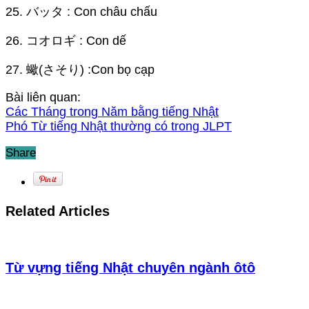
25. バッタ : Con châu chấu
26. コオロギ : Con dế
27. 蠍(さそり) :Con bọ cạp
Bài liên quan:
Các Tháng trong Năm bằng tiếng Nhật
Phó Từ tiếng Nhật thường có trong JLPT
Share
Related Articles
Từ vựng tiếng Nhật chuyên ngành ôtô