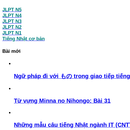
JLPT N5
JLPT N4
JLPT N3
JLPT N2
JLPT N1
Tiếng Nhật cơ bản
Bài mới
Ngữ pháp đi với もの trong giao tiếp tiếng
Từ vựng Minna no Nihongo: Bài 31
Những mẫu câu tiếng Nhật ngành IT (CNTT