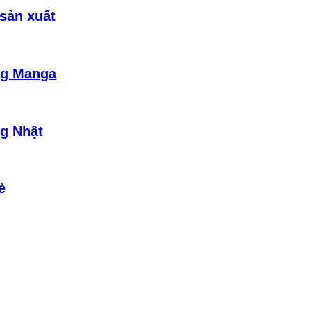
sản xuất
ng Manga
g Nhật
è