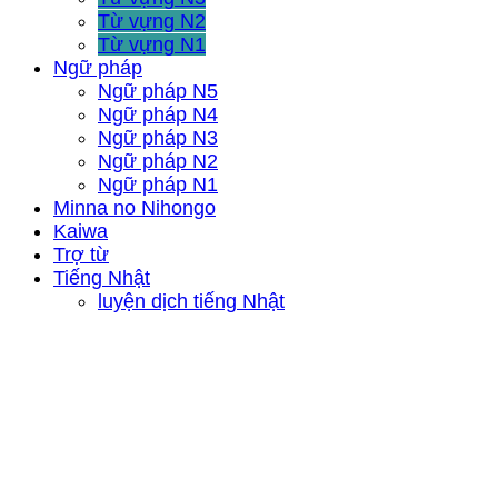
Từ vựng N2
Từ vựng N1
Ngữ pháp
Ngữ pháp N5
Ngữ pháp N4
Ngữ pháp N3
Ngữ pháp N2
Ngữ pháp N1
Minna no Nihongo
Kaiwa
Trợ từ
Tiếng Nhật
luyện dịch tiếng Nhật