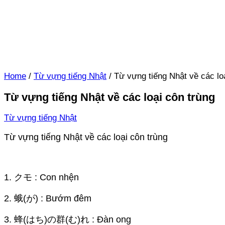
Home
/
Từ vựng tiếng Nhật
/
Từ vựng tiếng Nhật về các lo
Từ vựng tiếng Nhật về các loại côn trùng
Từ vựng tiếng Nhật
Từ vựng tiếng Nhật về các loại côn trùng
1. クモ : Con nhện
2. 蛾(が) : Bướm đêm
3. 蜂(はち)の群(む)れ : Đàn ong