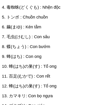
4. 毒蜘蛛(どくぐも) : Nhện độc
5. トンボ : Chuồn chuồn
6. 繭(まゆ) : Kén tằm
7. 毛虫(けむし) : Con sâu
8. 蝶(ちょう) : Con bướm
9. 蜂(はち) : Con ong
10. 蜂(はち)の巣(す) : Tổ ong
11. 百足(むかで) : Con rết
12. 蜂(はち)の巣(す) : Tổ ong
13. カマキリ: Con bọ ngựa