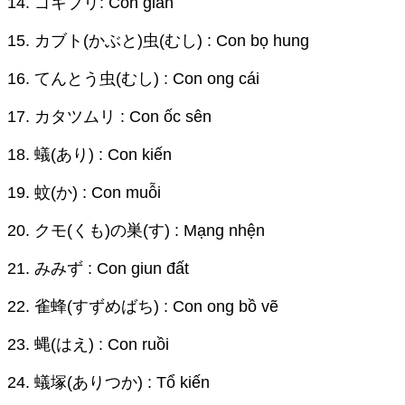
14. ゴキブリ: Con gián
15. カブト(かぶと)虫(むし) : Con bọ hung
16. てんとう虫(むし) : Con ong cái
17. カタツムリ : Con ốc sên
18. 蟻(あり) : Con kiến
19. 蚊(か) : Con muỗi
20. クモ(くも)の巣(す) : Mạng nhện
21. みみず : Con giun đất
22. 雀蜂(すずめばち) : Con ong bồ vẽ
23. 蝿(はえ) : Con ruồi
24. 蟻塚(ありつか) : Tổ kiến