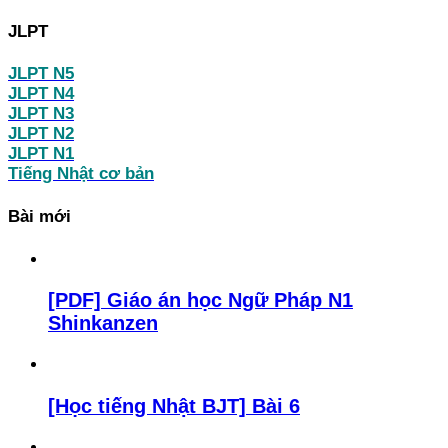
JLPT
JLPT N5
JLPT N4
JLPT N3
JLPT N2
JLPT N1
Tiếng Nhật cơ bản
Bài mới
[PDF] Giáo án học Ngữ Pháp N1
Shinkanzen
[Học tiếng Nhật BJT] Bài 6