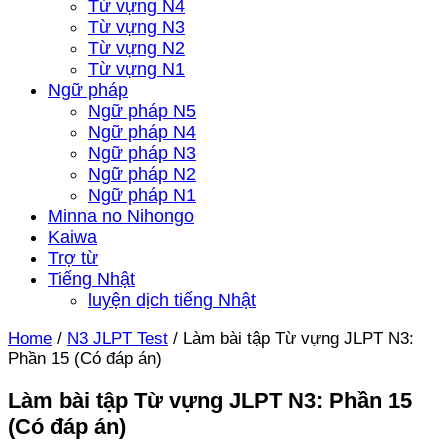
Từ vựng N4
Từ vựng N3
Từ vựng N2
Từ vựng N1
Ngữ pháp
Ngữ pháp N5
Ngữ pháp N4
Ngữ pháp N3
Ngữ pháp N2
Ngữ pháp N1
Minna no Nihongo
Kaiwa
Trợ từ
Tiếng Nhật
luyện dịch tiếng Nhật
Home
/
N3 JLPT Test
/
Làm bài tập Từ vựng JLPT N3:
Phần 15 (Có đáp án)
Làm bài tập Từ vựng JLPT N3: Phần 15
(Có đáp án)