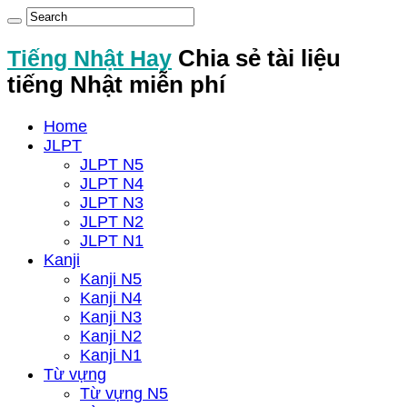
Tiếng Nhật Hay
Chia sẻ tài liệu
tiếng Nhật miễn phí
Home
JLPT
JLPT N5
JLPT N4
JLPT N3
JLPT N2
JLPT N1
Kanji
Kanji N5
Kanji N4
Kanji N3
Kanji N2
Kanji N1
Từ vựng
Từ vựng N5