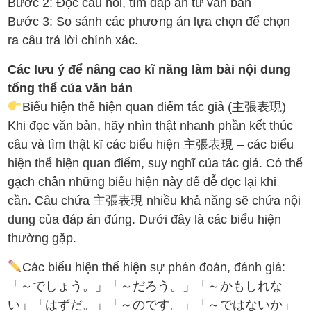
Bước 2: Đọc câu hỏi, tìm đáp án từ văn bản
Bước 3: So sánh các phương án lựa chọn để chọn
ra câu trả lời chính xác.
Các lưu ý để nâng cao kĩ năng làm bài nội dung
tổng thể của văn bản
Biểu hiện thể hiện quan điểm tác giả (主張表現)
Khi đọc văn bản, hãy nhìn thật nhanh phần kết thúc
câu và tìm thật kĩ các biểu hiện 主張表現 – các biểu
hiện thể hiện quan điểm, suy nghĩ của tác giả. Có thể
gạch chân những biểu hiện này để dễ đọc lại khi
cần. Câu chứa 主張表現 nhiều khả năng sẽ chứa nội
dung của đáp án đúng. Dưới đây là các biểu hiện
thường gặp.
Các biểu hiện thể hiện sự phán đoán, đánh giá:
「～でしょう。」「～だろう。」「～かもしれな
い」「はずだ。」「～のです。」「～ではないか」