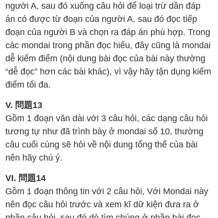
người A, sau đó xuống câu hỏi để loại trừ dần đáp
án có được từ đoạn của người A, sau đó đọc tiếp
đoạn của người B và chọn ra đáp án phù hợp. Trong
các mondai trong phần đọc hiểu, đây cũng là mondai
dễ kiếm điểm (nội dung bài đọc của bài này thường
“dễ đọc” hơn các bài khác), vì vậy hãy tận dụng kiếm
điểm tối đa.
V. 問題13
Gồm 1 đoạn văn dài với 3 câu hỏi, các dạng câu hỏi
tương tự như đã trình bày ở mondai số 10, thường
câu cuối cùng sẽ hỏi về nội dung tổng thể của bài
nên hãy chú ý.
VI. 問題14
Gồm 1 đoạn thông tin với 2 câu hỏi, Với Mondai này
nên đọc câu hỏi trước và xem kĩ dữ kiện đưa ra ở
phần câu hỏi, sau đó dò tìm chúng ở phần bài đọc.