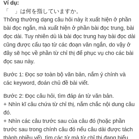
Ví dụ:
「 」は何を指していますか。
Thông thường dạng câu hỏi này ít xuất hiện ở phần
bài đọc ngắn, mà xuất hiện ở phần bài đọc trung, bài
đọc dài. Tuy nhiên dù là bài đọc trung hay bài đọc dài
cũng được cấu tạo từ các đoạn văn ngắn, do vậy ở
đây sẽ học về phần từ chỉ thị để phục vụ cho các bài
đọc sau này.
Bước 1: Đọc sơ toàn bộ văn bản, nắm ý chính và
các keyword, đoán chủ đề bài viết.
Bước 2: Đọc câu hỏi, tìm đáp án từ văn bản.
+ Nhìn kĩ câu chứa từ chỉ thị, nắm chắc nội dung câu
đó.
+ Nhìn các câu trước sau của câu đó (hoặc phần
trước sau trong chính câu đó nếu câu dài được tách
thành nhiều vế), tìm các từ mà từ chỉ thị đang biểu