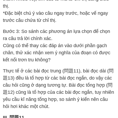
thị.
*Đặc biệt chú ý vào câu ngay trước, hoặc vế ngay
trước câu chứa từ chỉ thị.
Bước 3: So sánh các phương án lựa chọn để chọn
ra câu trả lời chính xác.
Cũng có thể thay các đáp án vào dưới phần gạch
chân, thử xác nhận xem ý nghĩa của đoạn có được
kết nối trơn tru không?
Thực tế ở các bài đọc trung (問題11), bài đọc dài (問
題13) đều là tổ hợp từ các bài đọc ngắn, do vậy các
câu hỏi cũng ở dạng tương tự. Bài đọc tổng hợp (問
題12) cũng là tổ hợp của các bài đọc ngắn, tuy nhiên
yêu cầu kĩ năng tổng hợp, so sánh ý kiến nên câu
hỏi hơi khác một chút.
III. 問題11