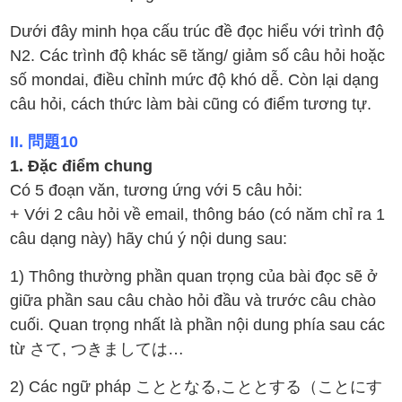
Dưới đây minh họa cấu trúc đề đọc hiểu với trình độ
N2. Các trình độ khác sẽ tăng/ giảm số câu hỏi hoặc
số mondai, điều chỉnh mức độ khó dễ. Còn lại dạng
câu hỏi, cách thức làm bài cũng có điểm tương tự.
II. 問題10
1. Đặc điểm chung
Có 5 đoạn văn, tương ứng với 5 câu hỏi:
+ Với 2 câu hỏi về email, thông báo (có năm chỉ ra 1
câu dạng này) hãy chú ý nội dung sau:
1️) Thông thường phần quan trọng của bài đọc sẽ ở
giữa phần sau câu chào hỏi đầu và trước câu chào
cuối. Quan trọng nhất là phần nội dung phía sau các
từ さて, つきましては…
2️) Các ngữ pháp こととなる,こととする（ことにす