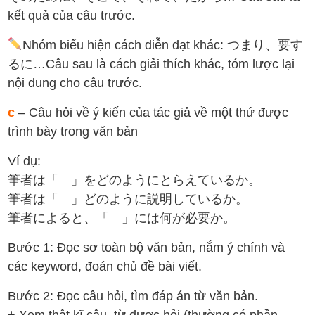
kết quả của câu trước.
Nhóm biểu hiện cách diễn đạt khác: つまり、要す
るに…Câu sau là cách giải thích khác, tóm lược lại
nội dung cho câu trước.
c
– Câu hỏi về ý kiến của tác giả về một thứ được
trình bày trong văn bản
Ví dụ:
筆者は「 」をどのようにとらえているか。
筆者は「 」どのように説明しているか。
筆者によると、「 」には何が必要か。
Bước 1: Đọc sơ toàn bộ văn bản, nắm ý chính và
các keyword, đoán chủ đề bài viết.
Bước 2: Đọc câu hỏi, tìm đáp án từ văn bản.
+ Xem thật kĩ câu, từ được hỏi (thường có phần