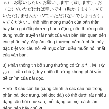
る）, お願いしたい, お願いします（致します）, お
（ご）Vいただければ幸いです（助かります）, Vて
いただけませんか（Vていただけないでしょうか）,
Vてください… thể hiện mong muốn của bản thân
hay kêu gọi đối phương hành động, nên thường nội
dung muốn truyền tải nhất của văn bản liên quan đến
các phần này, đáp án cũng thường nằm ở phần này
đặc biệt với câu hỏi về mục đích, điều muốn nói nhất
của văn bản.
3️) Phần thông tin bổ sung thường có từ また, 尚（な
お）…cần chú ý, tuy nhiên thường không phải vấn
đề chính của bài đọc.
+ Với 3 câu còn lại (cũng chính là các câu hỏi trong
phần bài đọc trung, bài đọc dài) có thể dưới rất nhiều
dạng câu hỏi như sau, mỗi dạng có một cách làm
riêng nên hãy chú ý!