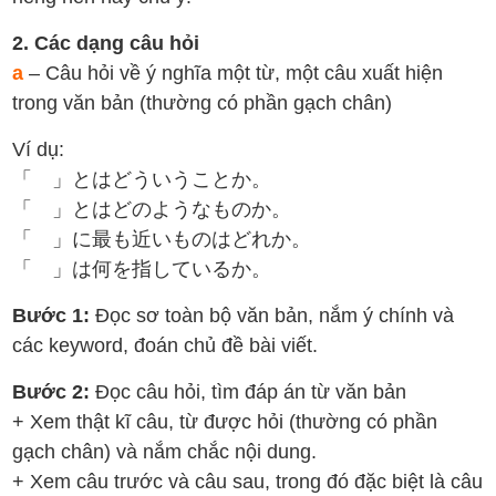
2. Các dạng câu hỏi
a
– Câu hỏi về ý nghĩa một từ, một câu xuất hiện
trong văn bản (thường có phần gạch chân)
Ví dụ:
「 」とはどういうことか。
「 」とはどのようなものか。
「 」に最も近いものはどれか。
「 」は何を指しているか。
Bước 1:
Đọc sơ toàn bộ văn bản, nắm ý chính và
các keyword, đoán chủ đề bài viết.
Bước 2:
Đọc câu hỏi, tìm đáp án từ văn bản
+ Xem thật kĩ câu, từ được hỏi (thường có phần
gạch chân) và nắm chắc nội dung.
+ Xem câu trước và câu sau, trong đó đặc biệt là câu