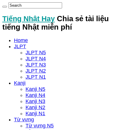
Tiếng Nhật Hay
Chia sẻ tài liệu
tiếng Nhật miễn phí
Home
JLPT
JLPT N5
JLPT N4
JLPT N3
JLPT N2
JLPT N1
Kanji
Kanji N5
Kanji N4
Kanji N3
Kanji N2
Kanji N1
Từ vựng
Từ vựng N5