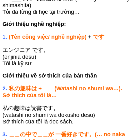
shimashita)
Tôi đã từng đi học tại trường…
Giới thiệu nghề nghiệp:
1.
(Tên công việc/ nghề nghiệp)
+
です
エンジニア です。
(enjinia desu)
Tôi là kỹ sư.
Giới thiệu về sở thích của bản thân
2.
私の趣味は + ___ (Watashi no shumi wa…).
Sở thích của tôi là…
私の趣味は読書です。
(watashi no shumi wa dokusho desu)
Sở thích của tôi là đọc sách.
3.
＿＿の中で＿＿が 一番好きです。(… no naka