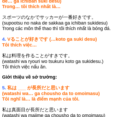
de… ga ichiban suki desu)
Trong… tôi thích nhất là…
スポーツのなかでサッカーが一番好きです。
(supootsu no naka de sakkaa ga ichiban sukidesu)
Trong các môn thể thao thì tôi thích nhất là bóng đá.
4.
Vることが好きです (…koto ga suki desu)
Tôi thích việc…
私は料理を作ることがすきです。
(watashi wa ryouri wo tsukuru koto ga sukidesu.)
Tôi thích việc nấu ăn.
Giới thiệu về sở trường:
5.
私は ___ が長所だと思います
(watashi wa… ga chousho da to omoimasu)
Tôi nghĩ là… là điểm mạnh của tôi.
私は真面目が長所だと思います
(watashi wa majime ga chousho da to omoimasu)