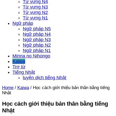
Từ vựng N4
Từ vựng N3
Từ vựng N2
Từ vựng N1
Ngữ pháp
Ngữ pháp N5
Ngữ pháp N4
Ngữ pháp N3
Ngữ pháp N2
Ngữ pháp N1
Minna no Nihongo
Kaiwa
Trợ từ
Tiếng Nhật
luyện dịch tiếng Nhật
Home
/
Kaiwa
/
Học cách giới thiệu bản thân bằng tiếng
Nhật
Học cách giới thiệu bản thân bằng tiếng
Nhật