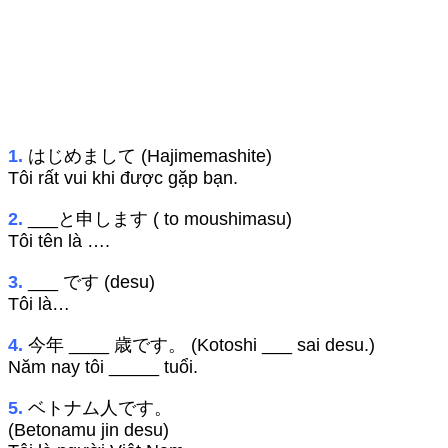
1.
はじめまして (Hajimemashite)
Tôi rất vui khi được gặp bạn.
2.
___と申します ( to moushimasu)
Tôi tên là ….
3.
___ です (desu)
Tôi là…
4.
今年 ____ 歳です。 (Kotoshi ___ sai desu.)
Năm nay tôi _____ tuổi.
5.
ベトナム人です。
(Betonamu jin desu)