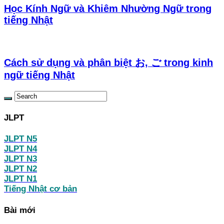
Học Kính Ngữ và Khiêm Nhường Ngữ trong
tiếng Nhật
Cách sử dụng và phân biệt お, ご trong kinh
ngữ tiếng Nhật
JLPT
JLPT N5
JLPT N4
JLPT N3
JLPT N2
JLPT N1
Tiếng Nhật cơ bản
Bài mới