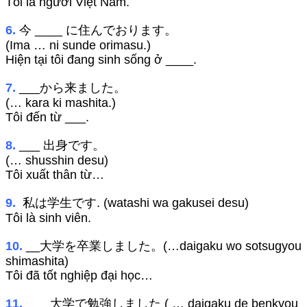
Tôi là người Việt Nam.
6.
今 ____ に住んでおります。
(Ima … ni sunde orimasu.)
Hiện tại tôi đang sinh sống ở ____.
7.
___から来ました。
(… kara ki mashita.)
Tôi đến từ ___.
8.
___ 出身です。
(… shusshin desu)
Tôi xuất thân từ…
9.
私は学生です. (watashi wa gakusei desu)
Tôi là sinh viên.
10.
__大学を卒業しました。(…daigaku wo sotsugyou
shimashita)
Tôi đã tốt nghiệp đại học…
11.
___ 大学で勉強しました ( … daigaku de benkyou