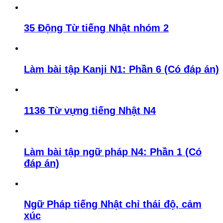
35 Động Từ tiếng Nhật nhóm 2
Làm bài tập Kanji N1: Phần 6 (Có đáp án)
1136 Từ vựng tiếng Nhật N4
Làm bài tập ngữ pháp N4: Phần 1 (Có
đáp án)
Ngữ Pháp tiếng Nhật chỉ thái độ, cảm
xúc