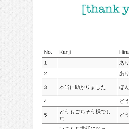
No.
Kanji
Hir
1
あ
2
あ
3
本当に助かりました
ほ
4
ど
どうもごちそう様でし
5
ど
た
いつもお世話になっ