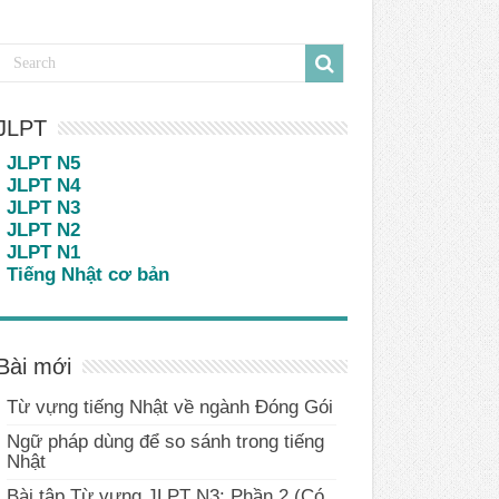
JLPT
JLPT N5
JLPT N4
JLPT N3
JLPT N2
JLPT N1
Tiếng Nhật cơ bản
Bài mới
Từ vựng tiếng Nhật về ngành Đóng Gói
Ngữ pháp dùng để so sánh trong tiếng
Nhật
Bài tập Từ vựng JLPT N3: Phần 2 (Có