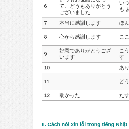
いつ
6
て、どうもありがとう
も
ございました
7
本当に感謝します
ほん
8
心から感謝します
ここ
好意でありがとうござ
こ
9
います
す
10
あ
11
ど
12
助かった
た
II. Cách nói xin lỗi trong tiếng Nhật