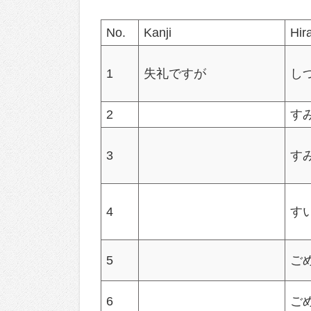
No.
Kanji
Hir
1
失礼ですが
し
2
す
3
す
4
す
5
ご
6
ご