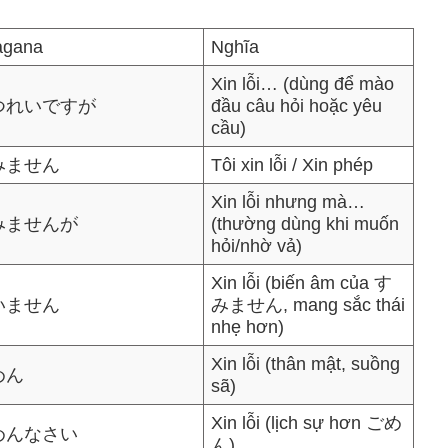
agana
Nghĩa
Xin lỗi… (dùng để mào
つれいですが
đầu câu hỏi hoặc yêu
cầu)
みません
Tôi xin lỗi / Xin phép
Xin lỗi nhưng mà…
みませんが
(thường dùng khi muốn
hỏi/nhờ vả)
Xin lỗi (biến âm của す
いません
みません, mang sắc thái
nhẹ hơn)
Xin lỗi (thân mật, suồng
めん
sã)
Xin lỗi (lịch sự hơn ごめ
めんなさい
ん)