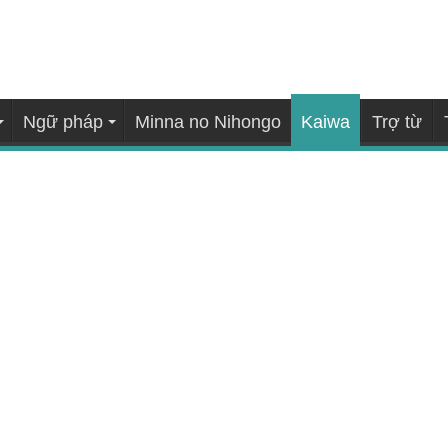
Ngữ pháp
Minna no Nihongo
Kaiwa
Trợ từ