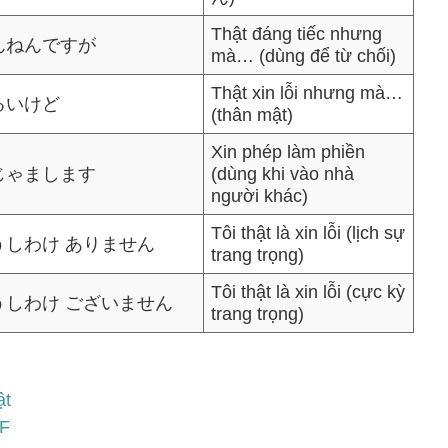
Thật đáng tiếc nhưng
んねんですが
mà… (dùng để từ chối)
Thật xin lỗi nhưng mà…
るいけど
(thân mật)
Xin phép làm phiền
じゃまします
(dùng khi vào nhà
người khác)
Tôi thật là xin lỗi (lịch sự
うしわけ ありません
trang trọng)
Tôi thật là xin lỗi (cực kỳ
うしわけ ございません
trang trọng)
ật
DF