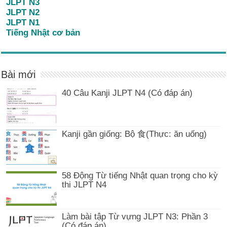
JLPT N3
JLPT N2
JLPT N1
Tiếng Nhật cơ bản
Bài mới
40 Câu Kanji JLPT N4 (Có đáp án)
Kanji gần giống: Bộ 食(Thực: ăn uống)
58 Động Từ tiếng Nhật quan trọng cho kỳ
thi JLPT N4
Làm bài tập Từ vựng JLPT N3: Phần 3
(Có đáp án)