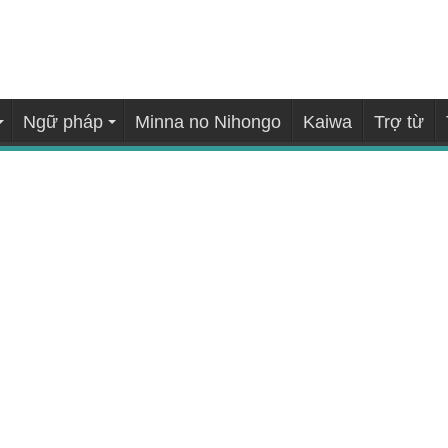
Ngữ pháp
Minna no Nihongo
Kaiwa
Trợ từ