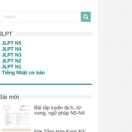
JLPT
JLPT N5
JLPT N4
JLPT N3
JLPT N2
JLPT N1
Tiếng Nhật cơ bản
Bài mới
Bài tập luyện dịch, từ
vựng, ngữ pháp N5-N4
File Tổng hợp Kanji N3