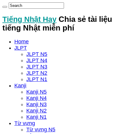
Tiếng Nhật Hay
Chia sẻ tài liệu
tiếng Nhật miễn phí
Home
JLPT
JLPT N5
JLPT N4
JLPT N3
JLPT N2
JLPT N1
Kanji
Kanji N5
Kanji N4
Kanji N3
Kanji N2
Kanji N1
Từ vựng
Từ vựng N5