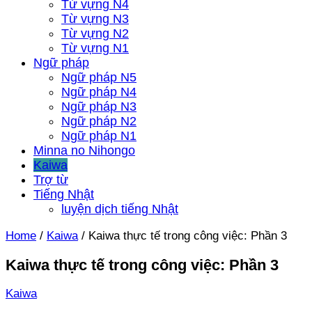
Từ vựng N4
Từ vựng N3
Từ vựng N2
Từ vựng N1
Ngữ pháp
Ngữ pháp N5
Ngữ pháp N4
Ngữ pháp N3
Ngữ pháp N2
Ngữ pháp N1
Minna no Nihongo
Kaiwa
Trợ từ
Tiếng Nhật
luyện dịch tiếng Nhật
Home
/
Kaiwa
/
Kaiwa thực tế trong công việc: Phần 3
Kaiwa thực tế trong công việc: Phần 3
Kaiwa