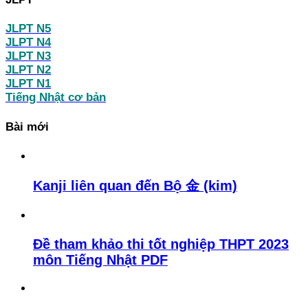
JLPT N5
JLPT N4
JLPT N3
JLPT N2
JLPT N1
Tiếng Nhật cơ bản
Bài mới
Kanji liên quan đến Bộ 金 (kim)
Đề tham khảo thi tốt nghiệp THPT 2023
môn Tiếng Nhật PDF