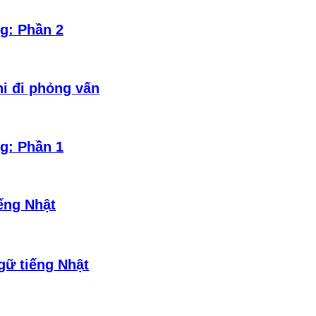
g: Phần 2
hi đi phỏng vấn
g: Phần 1
ếng Nhật
gữ tiếng Nhật