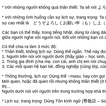
* Với những người không quá thân thiết:
* Với những tình huống cần sự lịch sự, tra
sự cao nhất là どうぞよろしくお願い申（も）し
Các bạn có thể thấy, trong tiếng Nhật, dùng từ càng dài
giữa người nghe với người nói. Đối với những bạn có d
Có thể chia ra làm 3 mức độ:
* Thân thiết, không lịch sự: Dùng thể ngắn. Thể này đ
1. Người trên nói với người dưới (thầy giáo – học sinh
2. Trong gia đình (cha mẹ, con cái, anh chị em nói chu
3. Các mối quan hệ bạn bè, đồng nghiệp (cùng lớp, cù
* Thông thường, lịch sự: Dùng thể ~masu, hay còn gọ
Mới quen, hoặc đã quen rồi nhưng không thân thiết (ít 
thị…
Người dưới nói với người trên trong trường hợp khá th
* Lịch sự, trang trọng: Dùng Tôn kính ngữ (尊敬語 – S