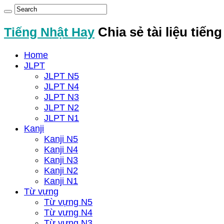
Tiếng Nhật Hay
Chia sẻ tài liệu tiến
Home
JLPT
JLPT N5
JLPT N4
JLPT N3
JLPT N2
JLPT N1
Kanji
Kanji N5
Kanji N4
Kanji N3
Kanji N2
Kanji N1
Từ vựng
Từ vựng N5
Từ vựng N4
Từ vựng N3