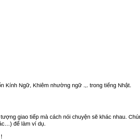
ốn Kính Ngữ, Khiêm nhường ngữ .,. trong tiếng Nhật.
ào đối tượng giao tiếp mà cách nói chuyện sẽ khác 
ác…) để làm ví dụ.
ね！