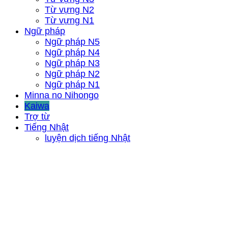
Từ vựng N2
Từ vựng N1
Ngữ pháp
Ngữ pháp N5
Ngữ pháp N4
Ngữ pháp N3
Ngữ pháp N2
Ngữ pháp N1
Minna no Nihongo
Kaiwa
Trợ từ
Tiếng Nhật
luyện dịch tiếng Nhật