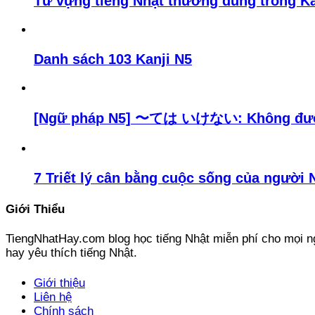
Từ vựng tiếng Nhật thường dùng trong K
Danh sách 103 Kanji N5
[Ngữ pháp N5] 〜ては いけない: Không đư
7 Triết lý cân bằng cuộc sống của người 
Giới Thiểu
TiengNhatHay.com blog học tiếng Nhật miễn phí cho mọi ng
hay yêu thích tiếng Nhật.
Giới thiệu
Liên hệ
Chính sách