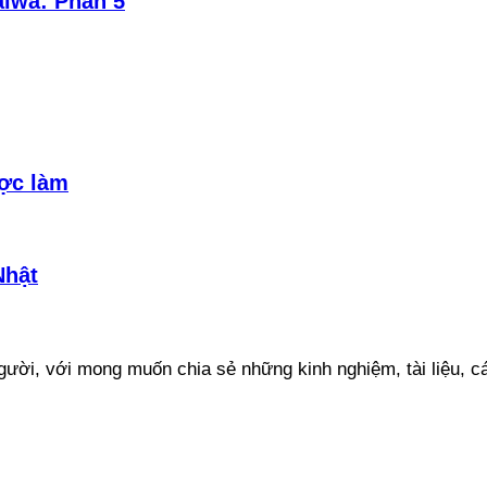
aiwa: Phần 5
ợc làm
Nhật
ười, với mong muốn chia sẻ những kinh nghiệm, tài liệu, cá