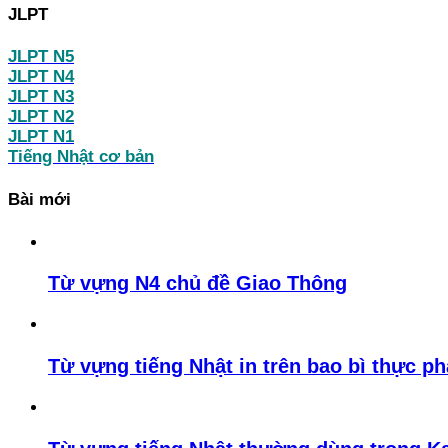
JLPT
JLPT N5
JLPT N4
JLPT N3
JLPT N2
JLPT N1
Tiếng Nhật cơ bản
Bài mới
Từ vựng N4 chủ đề Giao Thông
Từ vựng tiếng Nhật in trên bao bì thực p