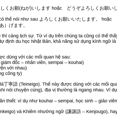
 Ta sẽ nói よろしくお願(ねが)いします hoặc どうぞよろしくお願
ng trọng: Ta có thể nói như sau よろしくお願いいたし
上（あ）げます。
 thì càng lịch sự. Từ ví dụ trên chúng ta cũng có thể th
ự định du học Nhật Bản, khả năng sử dụng kính ngữ là r
ược dùng với các mối quan hệ sau:
, giám đốc – nhân viên, sempai – kouhai)
yện với nhau)
ng công ty)
i là丁寧語 (Teineigo). Thể này được dùng với các mối qu
khi nói chuyện cùng), địa vị thường là ngang nhau. Ví d
ân thiết: ví dụ như kouhai – sempai, học sinh – giáo 
onkeigo) và Khiêm nhường ngữ (謙譲語 – Kenjougo), hay 