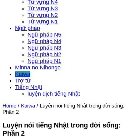
Từ vựng N4
Từ vựng N3
Từ vựng N2
Từ vựng N1
Ngữ pháp
Ngữ pháp N5
Ngữ pháp N4
Ngữ pháp N3
Ngữ pháp N2
Ngữ pháp N1
Minna no Nihongo
Kaiwa
Trợ từ
Tiếng Nhật
luyện dịch tiếng Nhật
Home
/
Kaiwa
/
Luyện nói tiếng Nhật trong đời sống:
Phần 2
Luyện nói tiếng Nhật trong đời sống:
Phần 2