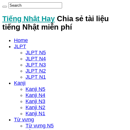
Tiếng Nhật Hay
Chia sẻ tài liệu
tiếng Nhật miễn phí
Home
JLPT
JLPT N5
JLPT N4
JLPT N3
JLPT N2
JLPT N1
Kanji
Kanji N5
Kanji N4
Kanji N3
Kanji N2
Kanji N1
Từ vựng
Từ vựng N5