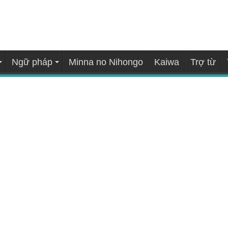
Ngữ pháp
Minna no Nihongo
Kaiwa
Trợ từ