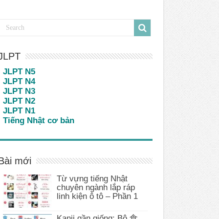
JLPT
JLPT N5
JLPT N4
JLPT N3
JLPT N2
JLPT N1
Tiếng Nhật cơ bản
Bài mới
Từ vựng tiếng Nhật
chuyên ngành lắp ráp
linh kiện ô tô – Phần 1
Kanji gần giống: Bộ 食