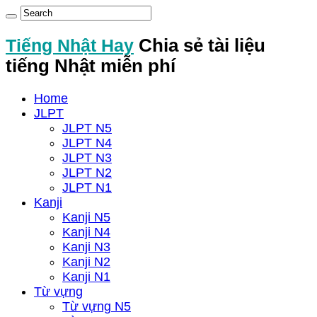
Tiếng Nhật Hay
Chia sẻ tài liệu
tiếng Nhật miễn phí
Home
JLPT
JLPT N5
JLPT N4
JLPT N3
JLPT N2
JLPT N1
Kanji
Kanji N5
Kanji N4
Kanji N3
Kanji N2
Kanji N1
Từ vựng
Từ vựng N5