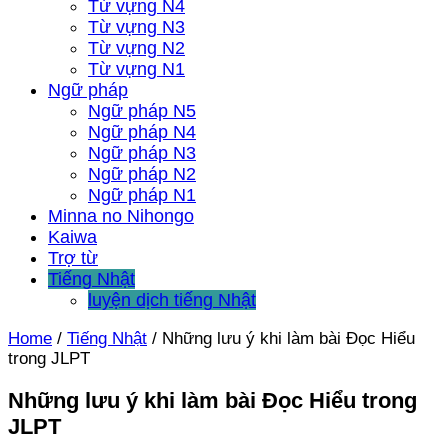
Từ vựng N4
Từ vựng N3
Từ vựng N2
Từ vựng N1
Ngữ pháp
Ngữ pháp N5
Ngữ pháp N4
Ngữ pháp N3
Ngữ pháp N2
Ngữ pháp N1
Minna no Nihongo
Kaiwa
Trợ từ
Tiếng Nhật
luyện dịch tiếng Nhật
Home
/
Tiếng Nhật
/
Những lưu ý khi làm bài Đọc Hiểu
trong JLPT
Những lưu ý khi làm bài Đọc Hiểu trong
JLPT