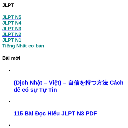
JLPT
JLPT N5
JLPT N4
JLPT N3
JLPT N2
JLPT N1
Tiếng Nhật cơ bản
Bài mới
(Dịch Nhật – Việt) – 自信を持つ方法 Cách
để có sự Tự Tin
115 Bài Đọc Hiểu JLPT N3 PDF