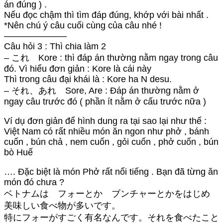
án đúng ) .
Nếu đọc chậm thì tìm đáp đúng, khớp với bài nhất .
*Nên chú ý câu cuối cùng của câu nhé !
———————
Câu hỏi 3 : Thì chia làm 2
– これ Kore : thì đáp án thường nằm ngay trong câu
đó. Vì hiểu đơn giản : Kore là cái này
Thì trong câu đại khái là : Kore ha N desu.
– それ、あれ Sore, Are : Đáp án thường nằm ở
ngay câu trước đó ( phần ít nằm ở cấu trước nữa )
Ví dụ đơn giản để hình dung ra tại sao lại như thế :
Việt Nam có rất nhiều món ăn ngon như phở , bánh
cuốn , bún chả , nem cuốn , gỏi cuốn , phở cuốn , bún
bò Huế
…. Đặc biệt là món Phở rất nổi tiếng . Bạn đã từng ăn
món đó chưa ?
ベトナムは フォーとか ブンチャーとかをはじめ
美味しい食べ物が多いです。
特にフォーがすごく有名なんです。それを食べたこと