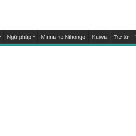
Ngữ pháp
Minna no Nihongo
Kaiwa
Trợ từ