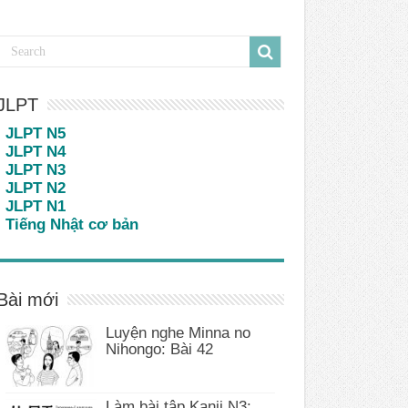
JLPT
JLPT N5
JLPT N4
JLPT N3
JLPT N2
JLPT N1
Tiếng Nhật cơ bản
Bài mới
Luyện nghe Minna no
Nihongo: Bài 42
Làm bài tập Kanji N3: