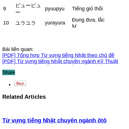
ピューピュ
9
pyuupyu
Tiếng gió thổi
ー
Đung đưa, lắc
10
yurayura
ユラユラ
lư
Bài liên quan:
[PDF] Tổng hợp Từ vựng tiếng Nhật theo chủ đề
[PDF] Từ vựng tiếng Nhật chuyên ngành Kỹ Thuật
Share
Related Articles
Từ vựng tiếng Nhật chuyên ngành ôtô