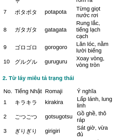
ャ
Từng giọt
7
potapota
ポタポタ
nước rơi
Rung lắc,
8
ガタガタ
gatagata
tiếng lạch
cạch
Lăn lóc, nằm
9
gorogoro
ゴロゴロ
lười biếng
Xoay vòng,
10
guruguru
グルグル
vòng tròn
2. Từ láy miêu tả trạng thái
No.
Tiếng Nhật
Romaji
Ý nghĩa
Lấp lánh, lung
1
kirakira
キラキラ
linh
Gồ ghề, thô
2
gotsugotsu
ごつごつ
ráp
Sát giờ, vừa
3
girigiri
ぎりぎり
đủ