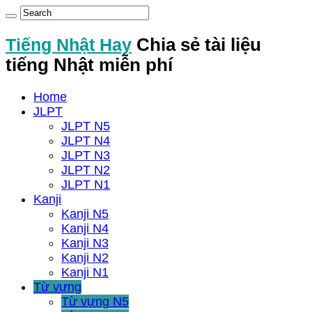
Tiếng Nhật Hay
Chia sẻ tài liệu
tiếng Nhật miễn phí
Home
JLPT
JLPT N5
JLPT N4
JLPT N3
JLPT N2
JLPT N1
Kanji
Kanji N5
Kanji N4
Kanji N3
Kanji N2
Kanji N1
Từ vựng
Từ vựng N5