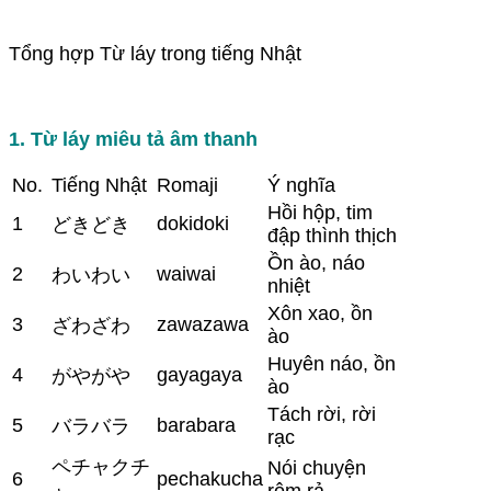
Tổng hợp Từ láy trong tiếng Nhật
1. Từ láy miêu tả âm thanh
No.
Tiếng Nhật
Romaji
Ý nghĩa
Hồi hộp, tim
1
dokidoki
どきどき
đập thình thịch
Ồn ào, náo
2
waiwai
わいわい
nhiệt
Xôn xao, ồn
3
zawazawa
ざわざわ
ào
Huyên náo, ồn
4
gayagaya
がやがや
ào
Tách rời, rời
5
barabara
バラバラ
rạc
ペチャクチ
Nói chuyện
6
pechakucha
rôm rả