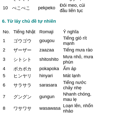
Đói meo, cúi
10
pekpeko
ぺこぺこ
đầu liên tục
6. Từ láy chủ đề tự nhiên
No.
Tiếng Nhật
Romaji
Ý nghĩa
Tiếng gió rít
1
gougou
ゴウゴウ
mạnh
2
zaazaa
Tiếng mưa rào
ザーザー
Mưa nhỏ, mưa
3
shitoshito
シトシト
phùn
4
pokapoka
Ấm áp
ポカポカ
5
hinyari
Mát lạnh
ヒンヤリ
Tiếng nước
6
sarasara
サラサラ
chảy nhẹ
Nhanh chóng,
7
gungun
グングン
mau lẹ
Loạn lên, nhốn
8
wasawasa
ワサワサ
nháo