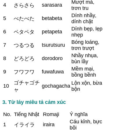
Mượt mà,
4
sarasara
さらさら
trơn tru
Dính nhầy,
5
betabeta
べたべた
dính chặt
Dính bẹp, lẹp
6
petapeta
ペタペタ
nhẹp
Bóng loáng,
7
tsurutsuru
つるつる
trơn trượt
Nhầy nhụa,
8
dorodoro
どろどろ
bùn lầy
Mềm mại,
9
fuwafuwa
フワフワ
bồng bềnh
ゴチャゴチ
Lộn xộn, bừa
10
gochagacha
bộn
ャ
3. Từ láy miêu tả cảm xúc
No.
Tiếng Nhật
Romaji
Ý nghĩa
Cáu kỉnh, bực
1
iraira
イライラ
bội