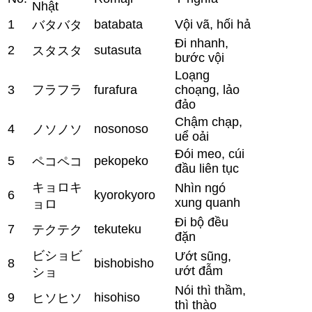
Nhật
1
batabata
Vội vã, hối hả
バタバタ
Đi nhanh,
2
sutasuta
スタスタ
bước vội
Loạng
3
フラフラ
furafura
choạng, lảo
đảo
Chậm chạp,
4
nosonoso
ノソノソ
uể oải
Đói meo, cúi
5
pekopeko
ペコペコ
đầu liên tục
キョロキ
Nhìn ngó
6
kyorokyoro
xung quanh
ョロ
Đi bộ đều
7
tekuteku
テクテク
đặn
ビショビ
Ướt sũng,
8
bishobisho
ướt đẫm
ショ
Nói thì thầm,
9
hisohiso
ヒソヒソ
thì thào