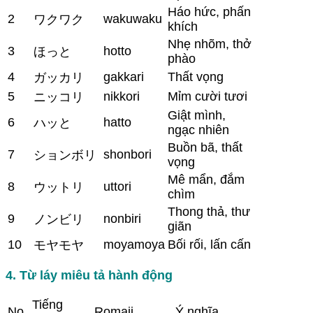
Háo hức, phấn
2
wakuwaku
ワクワク
khích
Nhẹ nhõm, thở
3
hotto
ほっと
phào
4
gakkari
Thất vọng
ガッカリ
5
nikkori
Mỉm cười tươi
ニッコリ
Giật mình,
6
hatto
ハッと
ngạc nhiên
Buồn bã, thất
7
shonbori
ションボリ
vọng
Mê mẩn, đắm
8
uttori
ウットリ
chìm
Thong thả, thư
9
nonbiri
ノンビリ
giãn
10
moyamoya
Bối rối, lấn cấn
モヤモヤ
4. Từ láy miêu tả hành động
Tiếng
No.
Romaji
Ý nghĩa