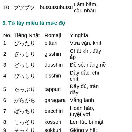
Lẩm bẩm,
10
butsutsubutsu
ブツブツ
càu nhàu
5. Từ láy miêu tả mức độ
No.
Tiếng Nhật
Romaji
Ý nghĩa
1
pittari
Vừa vặn, khít
ぴったり
Chật kín, đầy
2
gisshiri
ぎっしり
ắp
3
dosshiri
Đồ sộ, nặng nề
どっしり
Dày đặc, chi
4
bisshiri
びっしり
chít
Đầy đủ, tràn
5
tappuri
たっぷり
đầy
6
garagara
Vắng tanh
がらがら
Hoàn hảo,
7
bacchiri
ばっちり
tuyệt vời
8
kossori
Lén lút, bí mật
こっそり
9
sokkuri
Giống y hệt
そっくり