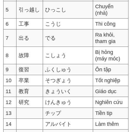
Chuyển
5
引っ越し
ひっこし
(nhà)
6
工事
こうじ
Thi công
Ra khỏi,
7
出る
でる
tham gia
Bị hỏng
8
故障
こしょう
(máy móc)
9
復習
ふくしゅう
Ôn tập
10
卒業
そつぎょう
Tốt nghiệp
11
教育
きょういく
Giáo dục
12
研究
けんきゅう
Nghiên cứu
13
チップ
Tiền tip
14
アルバイト
Làm thêm