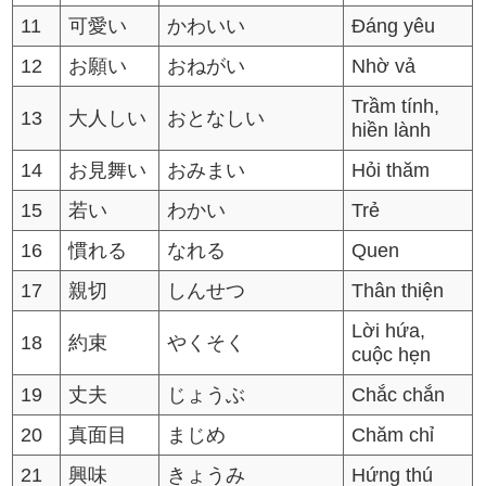
11
可愛い
かわいい
Đáng yêu
12
お願い
おねがい
Nhờ vả
Trầm tính,
13
大人しい
おとなしい
hiền lành
14
お見舞い
おみまい
Hỏi thăm
15
若い
わかい
Trẻ
16
慣れる
なれる
Quen
17
親切
しんせつ
Thân thiện
Lời hứa,
18
約束
やくそく
cuộc hẹn
19
丈夫
じょうぶ
Chắc chắn
20
真面目
まじめ
Chăm chỉ
21
興味
きょうみ
Hứng thú