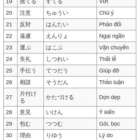
19
捨てる
すてる
Vứt
20
注意
ちゅうい
Chú ý
21
反対
はんたい
Phản đối
22
遠慮
えんりょ
Ngại ngần
23
運ぶ
はこぶ
Vận chuyển
24
失礼
しつれい
Thất lễ
25
手伝う
てつだう
Giúp đỡ
26
相談
そうだん
Thảo luận
片付け
27
かたづける
Dọn dẹp
る
28
意見
いけん
Ý kiến
29
包む
つつむ
Gói, bọc
30
理由
りゆう
Lý do