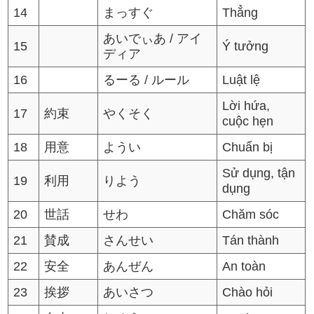
14
まっすぐ
Thẳng
あいでぃあ / アイ
15
Ý tưởng
ディア
16
るーる / ルール
Luật lệ
Lời hứa,
17
約束
やくそく
cuộc hẹn
18
用意
ようい
Chuẩn bị
Sử dụng, tận
19
利用
りよう
dụng
20
世話
せわ
Chăm sóc
21
賛成
さんせい
Tán thành
22
安全
あんぜん
An toàn
23
挨拶
あいさつ
Chào hỏi