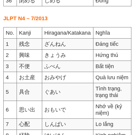
36
閉める
しめる
Đóng
JLPT N4 – 7/2013
No.
Kanji
Hiragana/Katakana
Nghĩa
1
残念
ざんねん
Đáng tiếc
2
興味
きょうみ
Hứng thú
3
不便
ふべん
Bất tiện
4
お土産
おみやげ
Quà lưu niệm
Tình trạng,
5
具合
ぐあい
trạng thái
Nhớ về (kỷ
6
思い出
おもいで
niệm)
7
心配
しんぱい
Lo lắng