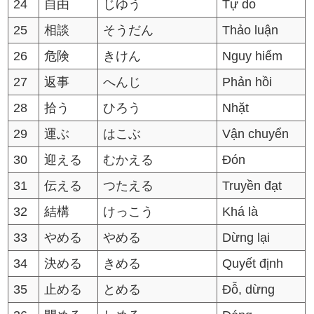
24
自由
じゆう
Tự do
25
相談
そうだん
Thảo luận
26
危険
きけん
Nguy hiểm
27
返事
へんじ
Phản hồi
28
拾う
ひろう
Nhặt
29
運ぶ
はこぶ
Vận chuyển
30
迎える
むかえる
Đón
31
伝える
つたえる
Truyền đạt
32
結構
けっこう
Khá là
33
やめる
やめる
Dừng lại
34
決める
きめる
Quyết định
35
止める
とめる
Đỗ, dừng