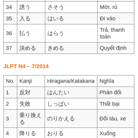
34
誘う
さそう
Mời, rủ
35
入る
はいる
Đi vào
Trả, thanh
36
払う
はらう
toán
37
決める
きめる
Quyết định
JLPT N4 – 7/2014
No.
Kanji
Hiragana/Katakana
Nghĩa
1
反対
はんたい
Phản đối
2
失敗
しっぱい
Thất bại
乗り換え
3
のりかえる
Đổi tàu, xe
る
4
降りる
おりる
Xuống