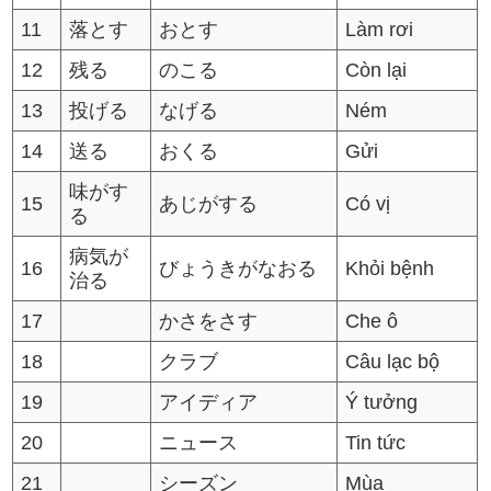
11
落とす
おとす
Làm rơi
12
残る
のこる
Còn lại
13
投げる
なげる
Ném
14
送る
おくる
Gửi
味がす
15
あじがする
Có vị
る
病気が
16
びょうきがなおる
Khỏi bệnh
治る
17
かさをさす
Che ô
18
クラブ
Câu lạc bộ
19
アイディア
Ý tưởng
20
ニュース
Tin tức
21
シーズン
Mùa