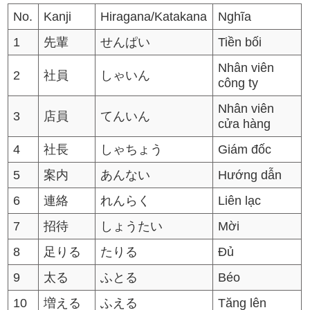
No.
Kanji
Hiragana/Katakana
Nghĩa
1
先輩
せんぱい
Tiền bối
Nhân viên
2
社員
しゃいん
công ty
Nhân viên
3
店員
てんいん
cửa hàng
4
社長
しゃちょう
Giám đốc
5
案内
あんない
Hướng dẫn
6
連絡
れんらく
Liên lạc
7
招待
しょうたい
Mời
8
足りる
たりる
Đủ
9
太る
ふとる
Béo
10
増える
ふえる
Tăng lên