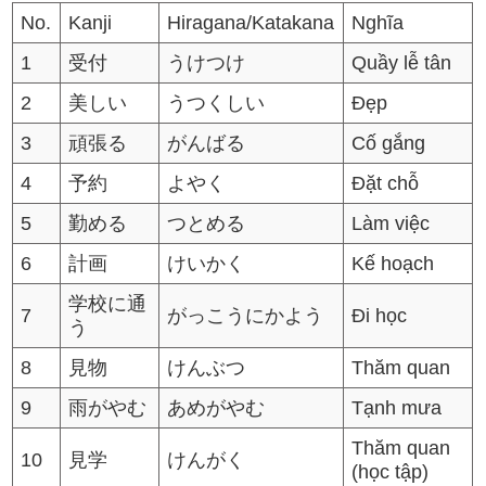
No.
Kanji
Hiragana/Katakana
Nghĩa
1
受付
うけつけ
Quầy lễ tân
2
美しい
うつくしい
Đẹp
3
頑張る
がんばる
Cố gắng
4
予約
よやく
Đặt chỗ
5
勤める
つとめる
Làm việc
6
計画
けいかく
Kế hoạch
学校に通
7
がっこうにかよう
Đi học
う
8
見物
けんぶつ
Thăm quan
9
雨がやむ
あめがやむ
Tạnh mưa
Thăm quan
10
見学
けんがく
(học tập)