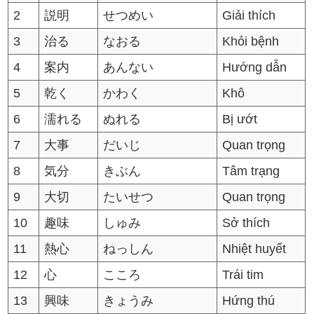
2
説明
せつめい
Giải thích
3
治る
なおる
Khỏi bệnh
4
案内
あんない
Hướng dẫn
5
乾く
かわく
Khô
6
濡れる
ぬれる
Bị ướt
7
大事
だいじ
Quan trọng
8
気分
きぶん
Tâm trạng
9
大切
たいせつ
Quan trọng
10
趣味
しゅみ
Sở thích
11
熱心
ねっしん
Nhiệt huyết
12
心
こころ
Trái tim
13
興味
きょうみ
Hứng thú