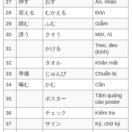
27
押す
おす
Ấn, nhấn
28
迎える
むかえる
Đón
29
踏む
ふむ
Giẫm
30
誘う
さそう
Mời, rủ
Treo, đeo
31
かける
(kính)
32
タオル
Khăn mặt
33
準備
じゅんび
Chuẩn bị
34
噛む
かむ
Cắn
Tấm quảng
35
ポスター
cáo poster
36
チェック
Kiểm tra
37
サイン
Ký, chữ ký