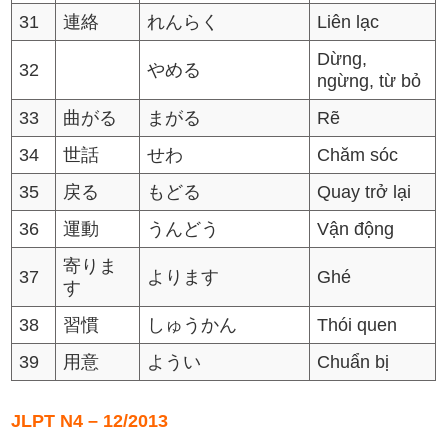
31
連絡
れんらく
Liên lạc
Dừng,
32
やめる
ngừng, từ bỏ
33
曲がる
まがる
Rẽ
34
世話
せわ
Chăm sóc
35
戻る
もどる
Quay trở lại
36
運動
うんどう
Vận động
寄りま
37
よります
Ghé
す
38
習慣
しゅうかん
Thói quen
39
用意
ようい
Chuẩn bị
JLPT N4 – 12/2013