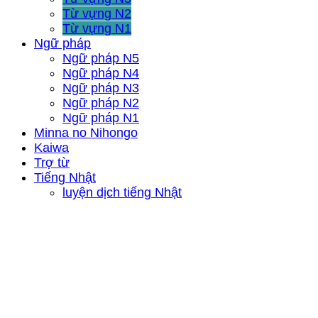
Từ vựng N2
Từ vựng N1
Ngữ pháp
Ngữ pháp N5
Ngữ pháp N4
Ngữ pháp N3
Ngữ pháp N2
Ngữ pháp N1
Minna no Nihongo
Kaiwa
Trợ từ
Tiếng Nhật
luyện dịch tiếng Nhật