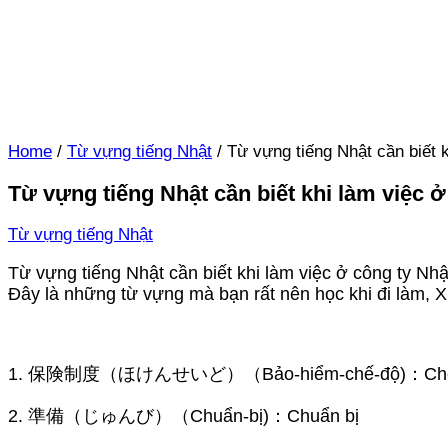
Home
/
Từ vựng tiếng Nhật
/
Từ vựng tiếng Nhật cần biết 
Từ vựng tiếng Nhật cần biết khi làm việc 
Từ vựng tiếng Nhật
Từ vựng tiếng Nhật cần biết khi làm việc ở công ty Nh
Đây là những từ vựng mà bạn rất nên học khi đi làm, 
1. 保険制度（ほけんせいど）（Bảo-hiểm-chế-độ)：Chế đ
2. 準備（じゅんび）（Chuẩn-bị)：Chuẩn bị