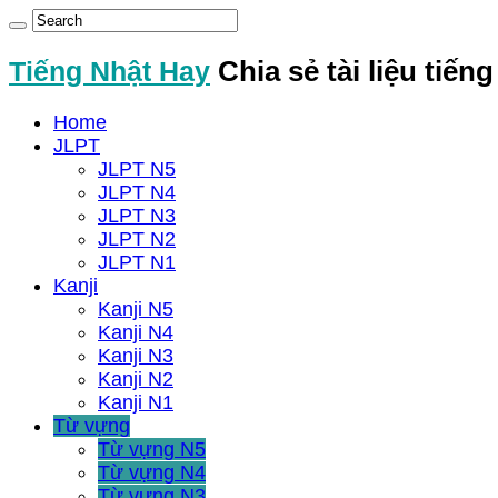
Tiếng Nhật Hay
Chia sẻ tài liệu tiến
Home
JLPT
JLPT N5
JLPT N4
JLPT N3
JLPT N2
JLPT N1
Kanji
Kanji N5
Kanji N4
Kanji N3
Kanji N2
Kanji N1
Từ vựng
Từ vựng N5
Từ vựng N4
Từ vựng N3