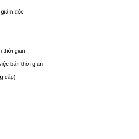
iám đốc
hời gian
bán thời gian
 cấp)