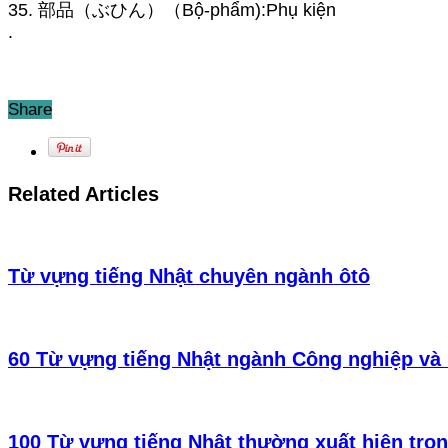
35. 部品（ぶひん）（Bộ-phẩm):Phụ kiện
.
Share
Related Articles
Từ vựng tiếng Nhật chuyên ngành ôtô
60 Từ vựng tiếng Nhật ngành Công nghiệp và 
100 Từ vựng tiếng Nhật thường xuất hiện tro