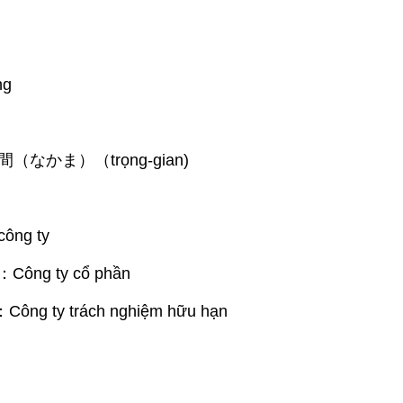
ng
仲間（なかま）（trọng-gian)
ng ty
ng ty cổ phần
ty trách nghiệm hữu hạn