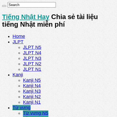
Tiếng Nhật Hay
Chia sẻ tài liệu
tiếng Nhật miễn phí
Home
JLPT
JLPT N5
JLPT N4
JLPT N3
JLPT N2
JLPT N1
Kanji
Kanji N5
Kanji N4
Kanji N3
Kanji N2
Kanji N1
Từ vựng
Từ vựng N5