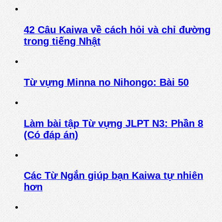
42 Câu Kaiwa về cách hỏi và chỉ đường
trong tiếng Nhật
Từ vựng Minna no Nihongo: Bài 50
Làm bài tập Từ vựng JLPT N3: Phần 8
(Có đáp án)
Các Từ Ngắn giúp bạn Kaiwa tự nhiên
hơn