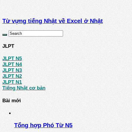
Từ vựng tiếng Nhật về Excel ở Nhật
JLPT
JLPT N5
JLPT N4
JLPT N3
JLPT N2
JLPT N1
Tiếng Nhật cơ bản
Bài mới
Tổng hợp Phó Từ N5