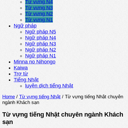
Từ vựng N4
Từ vựng N3
Từ vựng N2
Từ vựng N1
Ngữ pháp
Ngữ pháp N5
Ngữ pháp N4
Ngữ pháp N3
Ngữ pháp N2
Ngữ pháp N1
Minna no Nihongo
Kaiwa
Trợ từ
Tiếng Nhật
luyện dịch tiếng Nhật
Home
/
Từ vựng tiếng Nhật
/
Từ vựng tiếng Nhật chuyên
ngành Khách sạn
Từ vựng tiếng Nhật chuyên ngành Khách
sạn