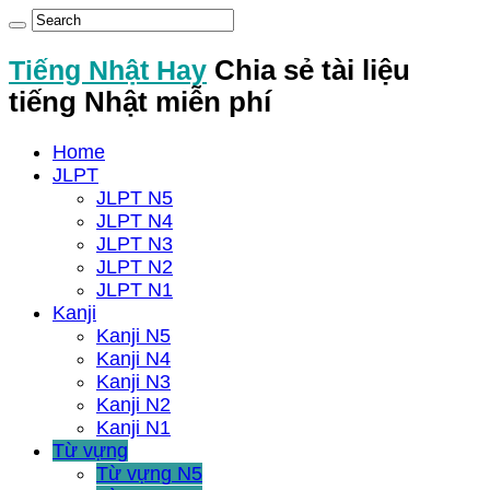
Tiếng Nhật Hay
Chia sẻ tài liệu
tiếng Nhật miễn phí
Home
JLPT
JLPT N5
JLPT N4
JLPT N3
JLPT N2
JLPT N1
Kanji
Kanji N5
Kanji N4
Kanji N3
Kanji N2
Kanji N1
Từ vựng
Từ vựng N5