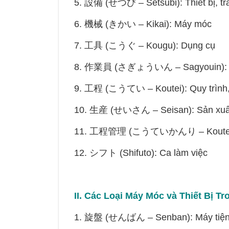
5. 設備 (せつび – Setsubi): Thiết bị, tra
6. 機械 (きかい – Kikai): Máy móc
7. 工具 (こうぐ – Kougu): Dụng cụ
8. 作業員 (さぎょういん – Sagyouin): Cô
9. 工程 (こうてい – Koutei): Quy trình,
10. 生産 (せいさん – Seisan): Sản xuấ
11. 工程管理 (こうていかんり – Koutei kanr
12. シフト (Shifuto): Ca làm việc
II. Các Loại Máy Móc và Thiết Bị 
1. 旋盤 (せんばん – Senban): Máy tiệ