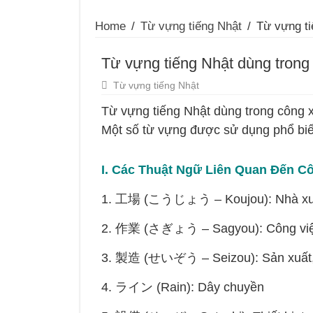
Home
/
Từ vựng tiếng Nhật
/
Từ vựng ti
Từ vựng tiếng Nhật dùng tron
Từ vựng tiếng Nhật
Từ vựng tiếng Nhật dùng trong công
Một số từ vựng được sử dụng phổ bi
I. Các Thuật Ngữ Liên Quan Đến 
1. 工場 (こうじょう – Koujou): Nhà xư
2. 作業 (さぎょう – Sagyou): Công việ
3. 製造 (せいぞう – Seizou): Sản xuất,
4. ライン (Rain): Dây chuyền