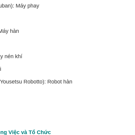
an): Máy phay
Máy hàn
 nén khí
i
tsu Robotto): Robot hàn
ông Việc và Tổ Chức