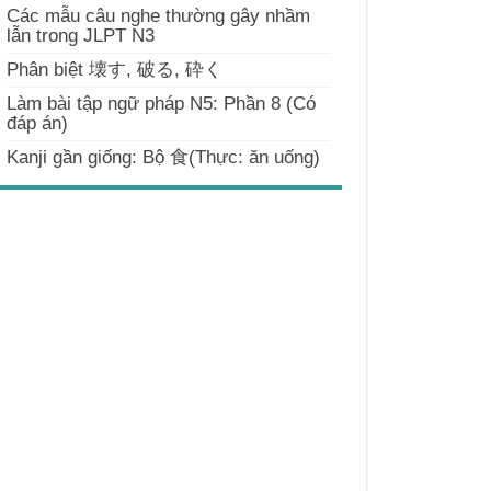
Các mẫu câu nghe thường gây nhầm
lẫn trong JLPT N3
Phân biệt 壊す, 破る, 砕く
Làm bài tập ngữ pháp N5: Phần 8 (Có
đáp án)
Kanji gần giống: Bộ 食(Thực: ăn uống)