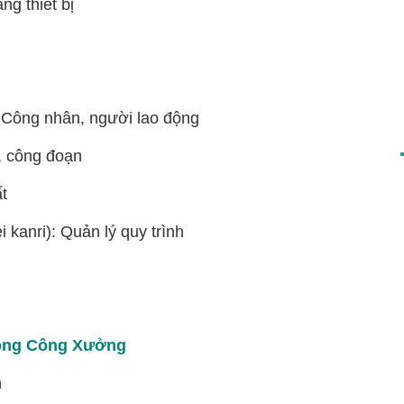
ng thiết bị
ng nhân, người lao động
 công đoạn
t
i): Quản lý quy trình
Trong Công Xưởng
n