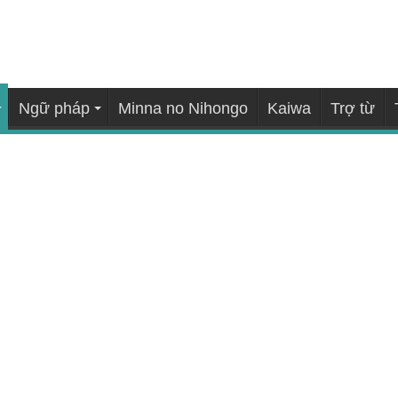
Ngữ pháp
Minna no Nihongo
Kaiwa
Trợ từ