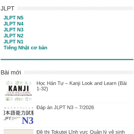
JLPT
JLPT N5
JLPT N4
JLPT N3
JLPT N2
JLPT N1
Tiếng Nhật cơ bản
Bài mới
Học Hán Tự – Kanji Look and Learn (Bài
1-32)
Đáp án JLPT N3 – 7/2026
Đề thi Tokutei Lĩnh vực Quản lý vệ sinh