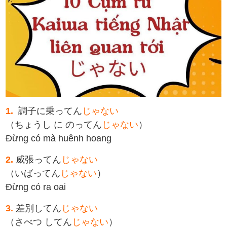
1.
調子に乗ってん
じゃない
（ちょうし に のってん
じゃない
）
Đừng có mà huênh hoang
2.
威張ってん
じゃない
（いばってん
じゃない
）
Đừng có ra oai
3.
差別してん
じゃない
（さべつ してん
じゃない
）