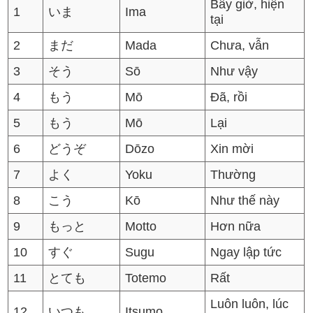
Bây giờ, hiện
1
いま
Ima
tại
2
まだ
Mada
Chưa, vẫn
3
そう
Sō
Như vậy
4
もう
Mō
Đã, rồi
5
もう
Mō
Lại
6
どうぞ
Dōzo
Xin mời
7
よく
Yoku
Thường
8
こう
Kō
Như thế này
9
もっと
Motto
Hơn nữa
10
すぐ
Sugu
Ngay lập tức
11
とても
Totemo
Rất
Luôn luôn, lúc
12
いつも
Itsumo