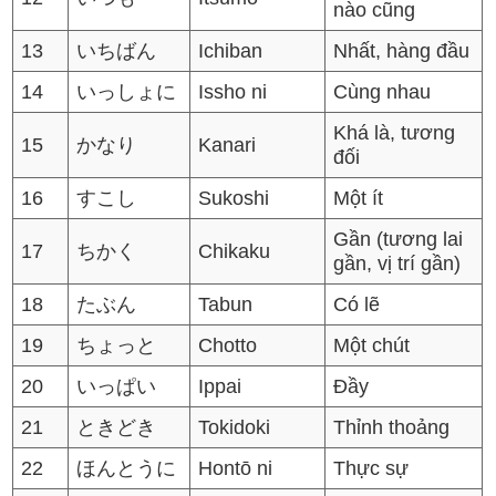
nào cũng
13
いちばん
Ichiban
Nhất, hàng đầu
14
いっしょに
Issho ni
Cùng nhau
Khá là, tương
15
かなり
Kanari
đối
16
すこし
Sukoshi
Một ít
Gần (tương lai
17
ちかく
Chikaku
gần, vị trí gần)
18
たぶん
Tabun
Có lẽ
19
ちょっと
Chotto
Một chút
20
いっぱい
Ippai
Đầy
21
ときどき
Tokidoki
Thỉnh thoảng
22
ほんとうに
Hontō ni
Thực sự