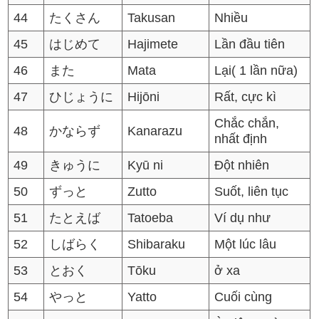
44
たくさん
Takusan
Nhiều
45
はじめて
Hajimete
Lần đầu tiên
46
また
Mata
Lại( 1 lần nữa)
47
ひじょうに
Hijōni
Rất, cực kì
Chắc chắn,
48
かならず
Kanarazu
nhất định
49
きゅうに
Kyū ni
Đột nhiên
50
ずっと
Zutto
Suốt, liên tục
51
たとえば
Tatoeba
Ví dụ như
52
しばらく
Shibaraku
Một lúc lâu
53
とおく
Tōku
ở xa
54
やっと
Yatto
Cuối cùng