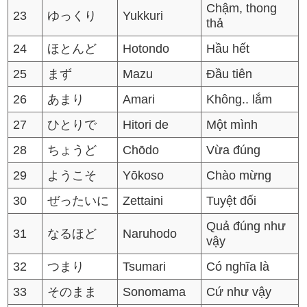
Chậm, thong
23
ゆっくり
Yukkuri
thả
24
ほとんど
Hotondo
Hầu hết
25
まず
Mazu
Đầu tiên
26
あまり
Amari
Không.. lắm
27
ひとりで
Hitori de
Một mình
28
ちょうど
Chōdo
Vừa đúng
29
ようこそ
Yōkoso
Chào mừng
30
ぜったいに
Zettaini
Tuyệt đối
Quả đúng như
31
なるほど
Naruhodo
vậy
32
つまり
Tsumari
Có nghĩa là
33
そのまま
Sonomama
Cứ như vậy