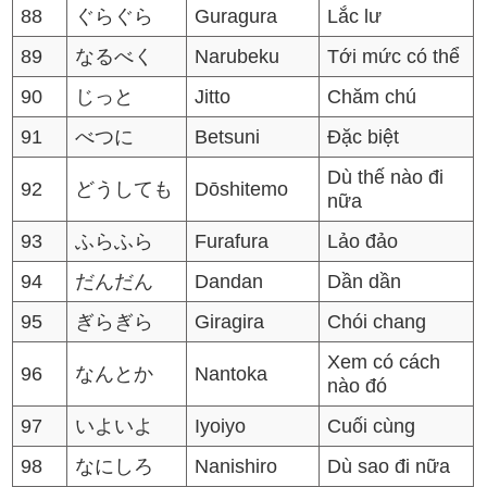
88
ぐらぐら
Guragura
Lắc lư
89
なるべく
Narubeku
Tới mức có thể
90
じっと
Jitto
Chăm chú
91
べつに
Betsuni
Đặc biệt
Dù thế nào đi
92
どうしても
Dōshitemo
nữa
93
ふらふら
Furafura
Lảo đảo
94
だんだん
Dandan
Dần dần
95
ぎらぎら
Giragira
Chói chang
Xem có cách
96
なんとか
Nantoka
nào đó
97
いよいよ
Iyoiyo
Cuối cùng
98
なにしろ
Nanishiro
Dù sao đi nữa