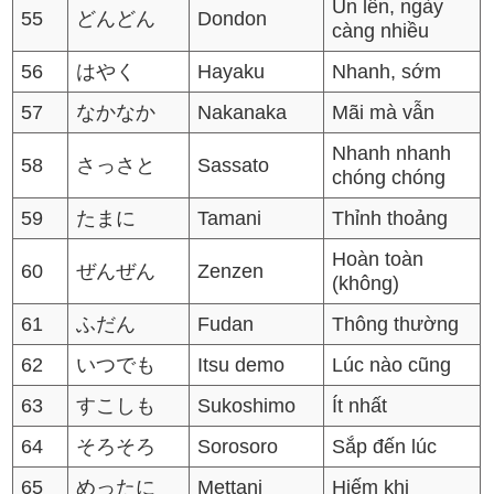
Ùn lên, ngày
55
どんどん
Dondon
càng nhiều
56
はやく
Hayaku
Nhanh, sớm
57
なかなか
Nakanaka
Mãi mà vẫn
Nhanh nhanh
58
さっさと
Sassato
chóng chóng
59
たまに
Tamani
Thỉnh thoảng
Hoàn toàn
60
ぜんぜん
Zenzen
(không)
61
ふだん
Fudan
Thông thường
62
いつでも
Itsu demo
Lúc nào cũng
63
すこしも
Sukoshimo
Ít nhất
64
そろそろ
Sorosoro
Sắp đến lúc
65
めったに
Mettani
Hiếm khi