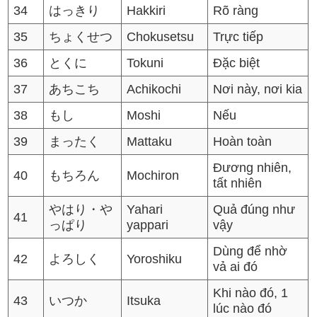
34
はっきり
Hakkiri
Rõ ràng
35
ちょくせつ
Chokusetsu
Trực tiếp
36
とくに
Tokuni
Đặc biệt
37
あちこち
Achikochi
Nơi này, nơi kia
38
もし
Moshi
Nếu
39
まったく
Mattaku
Hoàn toàn
Đương nhiên,
40
もちろん
Mochiron
tất nhiên
やはり・や
Yahari
Quả đúng như
41
っぱり
yappari
vậy
Dùng để nhờ
42
よろしく
Yoroshiku
vả ai đó
Khi nào đó, 1
43
いつか
Itsuka
lúc nào đó