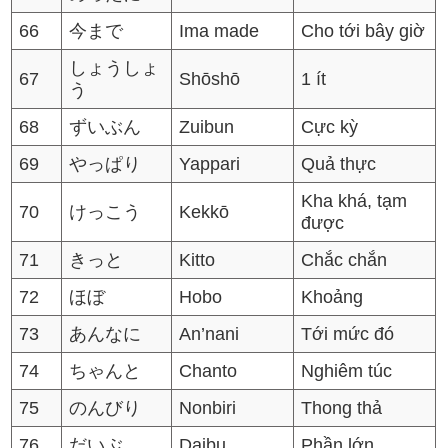
66
今まで
Ima made
Cho tới bây giờ
しょうしょ
67
Shōshō
1 ít
う
68
ずいぶん
Zuibun
Cực kỳ
69
やっぱり
Yappari
Quả thực
Kha khá, tạm
70
けっこう
Kekkō
được
71
きっと
Kitto
Chắc chắn
72
ほぼ
Hobo
Khoảng
73
あんなに
An’nani
Tới mức đó
74
ちゃんと
Chanto
Nghiêm túc
75
のんびり
Nonbiri
Thong thả
76
だいぶ
Daibu
Phần lớn