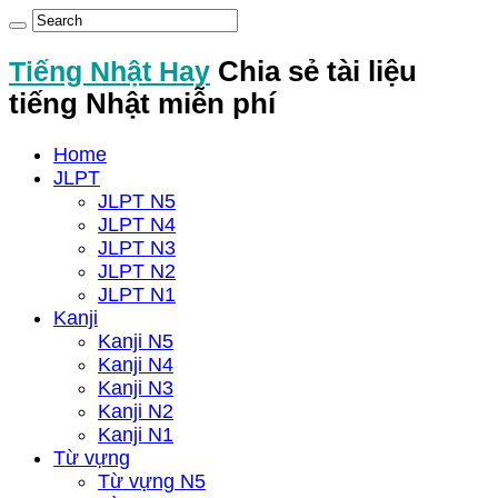
Tiếng Nhật Hay
Chia sẻ tài liệu
tiếng Nhật miễn phí
Home
JLPT
JLPT N5
JLPT N4
JLPT N3
JLPT N2
JLPT N1
Kanji
Kanji N5
Kanji N4
Kanji N3
Kanji N2
Kanji N1
Từ vựng
Từ vựng N5