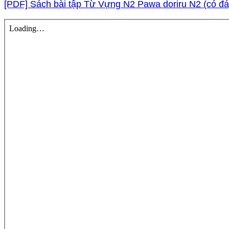
[PDF] Sách bài tập Từ Vựng N2 Pawa doriru N2 (có đá