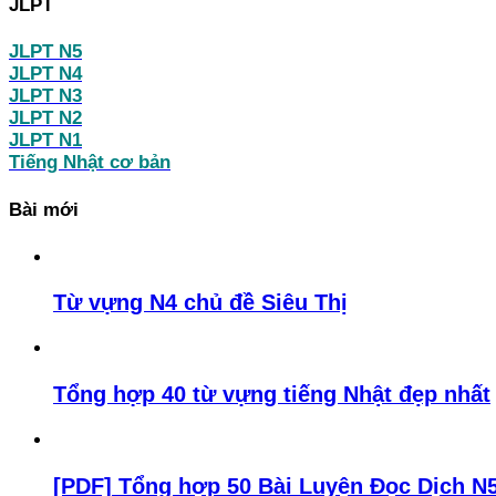
JLPT
JLPT N5
JLPT N4
JLPT N3
JLPT N2
JLPT N1
Tiếng Nhật cơ bản
Bài mới
Từ vựng N4 chủ đề Siêu Thị
Tổng hợp 40 từ vựng tiếng Nhật đẹp nhất
[PDF] Tổng hợp 50 Bài Luyện Đọc Dịch N