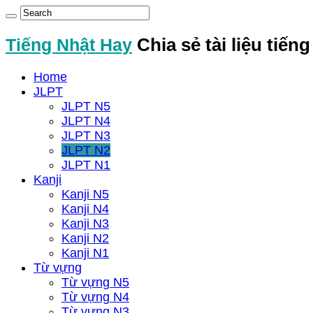
Tiếng Nhật Hay
Chia sẻ tài liệu tiến
Home
JLPT
JLPT N5
JLPT N4
JLPT N3
JLPT N2
JLPT N1
Kanji
Kanji N5
Kanji N4
Kanji N3
Kanji N2
Kanji N1
Từ vựng
Từ vựng N5
Từ vựng N4
Từ vựng N3