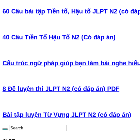
60 Câu bài tập Tiền tố, Hậu tố JLPT N2 (có đá
40 Câu Tiền Tố Hậu Tố N2 (Có đáp án)
Cấu trúc ngữ pháp giúp bạn làm bài nghe hiể
8 Đề luyện thi JLPT N2 (có đáp án) PDF
Bài tập luyện Từ Vựng JLPT N2 (có đáp án)