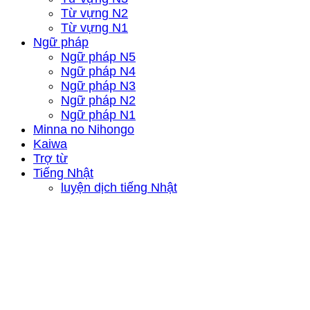
Từ vựng N2
Từ vựng N1
Ngữ pháp
Ngữ pháp N5
Ngữ pháp N4
Ngữ pháp N3
Ngữ pháp N2
Ngữ pháp N1
Minna no Nihongo
Kaiwa
Trợ từ
Tiếng Nhật
luyện dịch tiếng Nhật