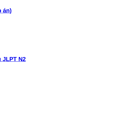
p án)
u JLPT N2