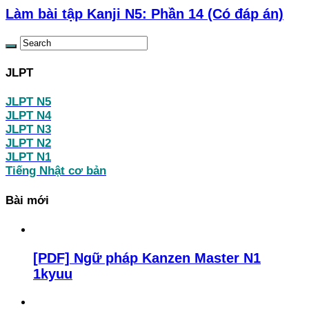
Làm bài tập Kanji N5: Phần 14 (Có đáp án)
JLPT
JLPT N5
JLPT N4
JLPT N3
JLPT N2
JLPT N1
Tiếng Nhật cơ bản
Bài mới
[PDF] Ngữ pháp Kanzen Master N1
1kyuu