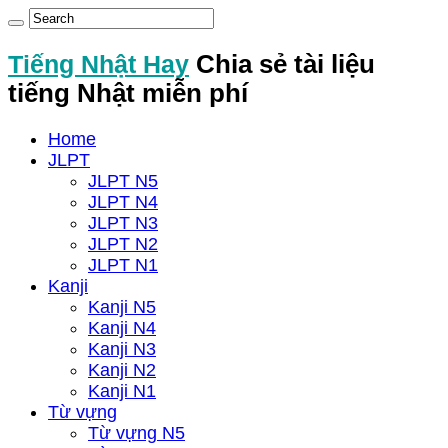
Tiếng Nhật Hay
Chia sẻ tài liệu
tiếng Nhật miễn phí
Home
JLPT
JLPT N5
JLPT N4
JLPT N3
JLPT N2
JLPT N1
Kanji
Kanji N5
Kanji N4
Kanji N3
Kanji N2
Kanji N1
Từ vựng
Từ vựng N5