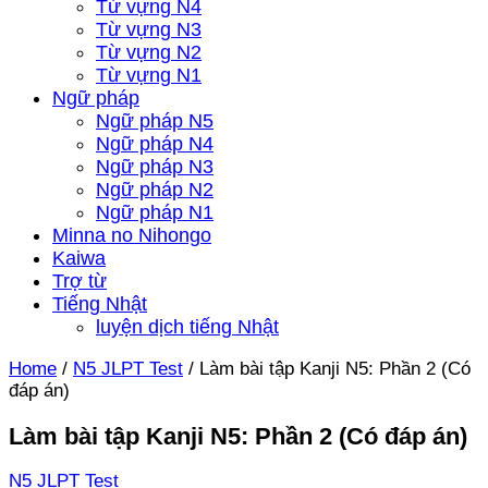
Từ vựng N4
Từ vựng N3
Từ vựng N2
Từ vựng N1
Ngữ pháp
Ngữ pháp N5
Ngữ pháp N4
Ngữ pháp N3
Ngữ pháp N2
Ngữ pháp N1
Minna no Nihongo
Kaiwa
Trợ từ
Tiếng Nhật
luyện dịch tiếng Nhật
Home
/
N5 JLPT Test
/
Làm bài tập Kanji N5: Phần 2 (Có
đáp án)
Làm bài tập Kanji N5: Phần 2 (Có đáp án)
N5 JLPT Test