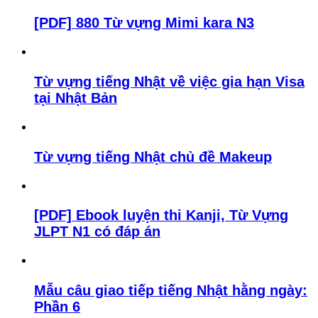
[PDF] 880 Từ vựng Mimi kara N3
Từ vựng tiếng Nhật về việc gia hạn Visa
tại Nhật Bản
Từ vựng tiếng Nhật chủ đề Makeup
[PDF] Ebook luyện thi Kanji, Từ Vựng
JLPT N1 có đáp án
Mẫu câu giao tiếp tiếng Nhật hằng ngày:
Phần 6