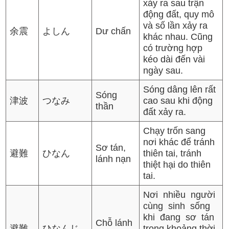
xảy ra sau trận
động đất, quy mô
và số lần xảy ra
余震
よしん
Dư chấn
khác nhau. Cũng
có trường hợp
kéo dài đến vài
ngày sau.
Sóng dâng lên rất
Sóng
津波
つなみ
cao sau khi động
thần
đất xảy ra.
Chạy trốn sang
nơi khác để tránh
Sơ tán,
避難
ひなん
thiên tai, tránh
lánh nạn
thiệt hại do thiên
tai.
Nơi nhiều người
cùng sinh sống
khi đang sơ tán
Chỗ lánh
避難
ひなんじ
trong khoảng thời