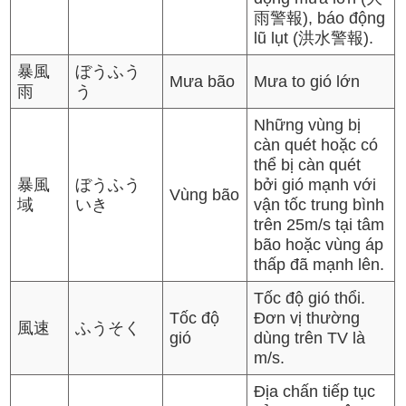
雨警報), báo động
lũ lụt (洪水警報).
暴風
ぼうふう
Mưa bão
Mưa to gió lớn
雨
う
Những vùng bị
càn quét hoặc có
thể bị càn quét
暴風
ぼうふう
bởi gió mạnh với
Vùng bão
域
いき
vận tốc trung bình
trên 25m/s tại tâm
bão hoặc vùng áp
thấp đã mạnh lên.
Tốc độ gió thổi.
Tốc độ
Đơn vị thường
風速
ふうそく
gió
dùng trên TV là
m/s.
Địa chấn tiếp tục