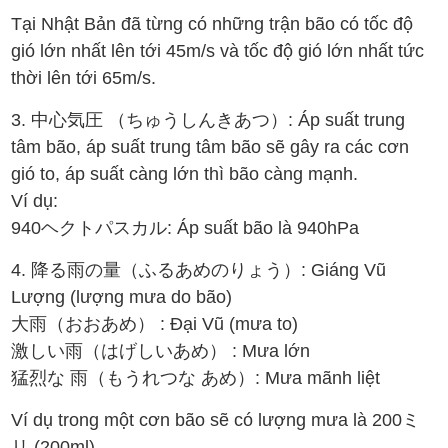
Tại Nhật Bản đã từng có những trận bão có tốc độ
gió lớn nhất lên tới 45m/s và tốc độ gió lớn nhất tức
thời lên tới 65m/s.
3. 中心気圧 （ちゅうしんきあつ）: Áp suất trung
tâm bão, áp suất trung tâm bão sẽ gây ra các cơn
gió to, áp suất càng lớn thì bão càng mạnh.
Ví dụ:
940ヘクトパスカル: Áp suất bão là 940hPa
4. 降る雨の量（ふるあめのりょう）: Giáng Vũ
Lượng (lượng mưa do bão)
大雨（おおあめ） : Đại Vũ (mưa to)
激しい雨（はげしいあめ） : Mưa lớn
猛烈な 雨（もうれつな あめ）: Mưa mãnh liệt
Ví dụ trong một cơn bão sẽ có lượng mưa là 200ミ
リ (200ml)