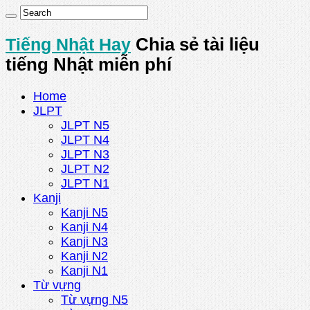
Tiếng Nhật Hay
Chia sẻ tài liệu
tiếng Nhật miễn phí
Home
JLPT
JLPT N5
JLPT N4
JLPT N3
JLPT N2
JLPT N1
Kanji
Kanji N5
Kanji N4
Kanji N3
Kanji N2
Kanji N1
Từ vựng
Từ vựng N5