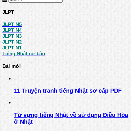
JLPT
JLPT N5
JLPT N4
JLPT N3
JLPT N2
JLPT N1
Tiếng Nhật cơ bản
Bài mới
11 Truyện tranh tiếng Nhật sơ cấp PDF
Từ vựng tiếng Nhật về sử dụng Điều Hòa
ở Nhật