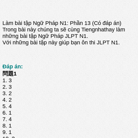
Làm bài tập Ngữ Pháp N1: Phần 13 (Có đáp án)
Trong bài này chúng ta sẽ cùng Tiengnhathay làm
những bài tập Ngữ Pháp JLPT N1.
Với những bài tập này giúp bạn ôn thi JLPT N1.
Đáp án:
問題1
1. 3
2. 3
3. 2
4. 2
5. 4
6. 1
7. 4
8. 1
9. 1