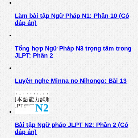
Làm bài tập Ngữ Pháp N1: Phần 10 (Có
đáp án)
Tổng hợp Ngữ Pháp N3 trọng tâm trong
JLPT: Phần 2
Luyện nghe Minna no Nihongo: Bài 13
Bài tập Ngữ pháp JLPT N2: Phần 2 (Có
đáp án)