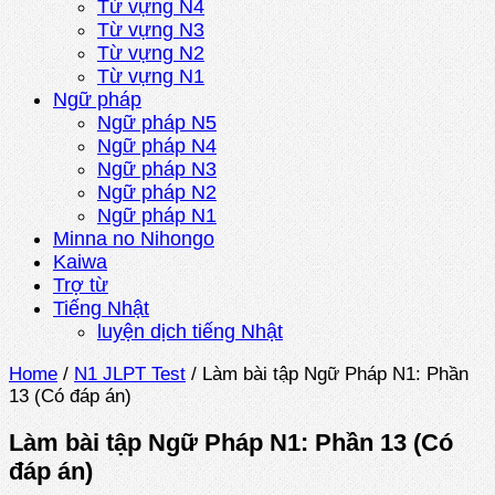
Từ vựng N4
Từ vựng N3
Từ vựng N2
Từ vựng N1
Ngữ pháp
Ngữ pháp N5
Ngữ pháp N4
Ngữ pháp N3
Ngữ pháp N2
Ngữ pháp N1
Minna no Nihongo
Kaiwa
Trợ từ
Tiếng Nhật
luyện dịch tiếng Nhật
Home
/
N1 JLPT Test
/
Làm bài tập Ngữ Pháp N1: Phần
13 (Có đáp án)
Làm bài tập Ngữ Pháp N1: Phần 13 (Có
đáp án)