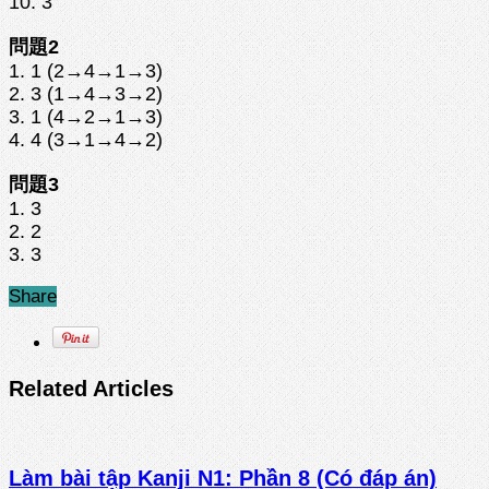
10. 3
問題2
1. 1 (2→4→1→3)
2. 3 (1→4→3→2)
3. 1 (4→2→1→3)
4. 4 (3→1→4→2)
問題3
1. 3
2. 2
3. 3
Share
Related Articles
Làm bài tập Kanji N1: Phần 8 (Có đáp án)