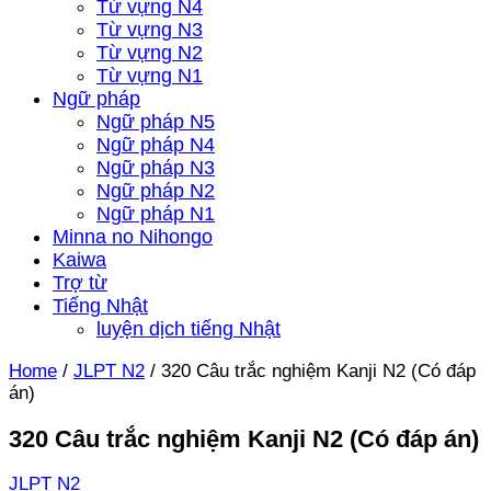
Từ vựng N4
Từ vựng N3
Từ vựng N2
Từ vựng N1
Ngữ pháp
Ngữ pháp N5
Ngữ pháp N4
Ngữ pháp N3
Ngữ pháp N2
Ngữ pháp N1
Minna no Nihongo
Kaiwa
Trợ từ
Tiếng Nhật
luyện dịch tiếng Nhật
Home
/
JLPT N2
/
320 Câu trắc nghiệm Kanji N2 (Có đáp
án)
320 Câu trắc nghiệm Kanji N2 (Có đáp án)
JLPT N2