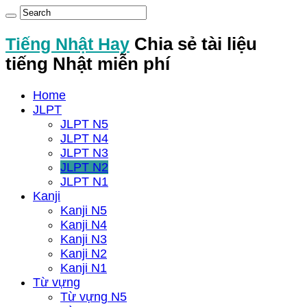
Tiếng Nhật Hay
Chia sẻ tài liệu
tiếng Nhật miễn phí
Home
JLPT
JLPT N5
JLPT N4
JLPT N3
JLPT N2
JLPT N1
Kanji
Kanji N5
Kanji N4
Kanji N3
Kanji N2
Kanji N1
Từ vựng
Từ vựng N5