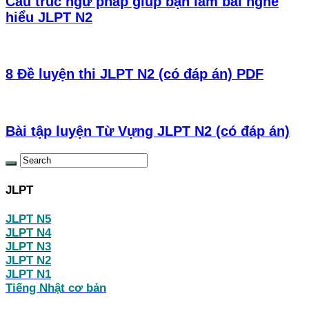
Cấu trúc ngữ pháp giúp bạn làm bài nghe
hiểu JLPT N2
8 Đề luyện thi JLPT N2 (có đáp án) PDF
Bài tập luyện Từ Vựng JLPT N2 (có đáp án)
JLPT
JLPT N5
JLPT N4
JLPT N3
JLPT N2
JLPT N1
Tiếng Nhật cơ bản