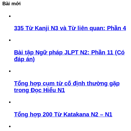
Bài mới
335 Từ Kanji N3 và Từ liên quan: Phần 4
Bài tập Ngữ pháp JLPT N2: Phần 11 (Có
đáp án)
Tổng hợp cụm từ cố định thường gặp
trong Đọc Hiểu N1
Tổng hợp 200 Từ Katakana N2 – N1