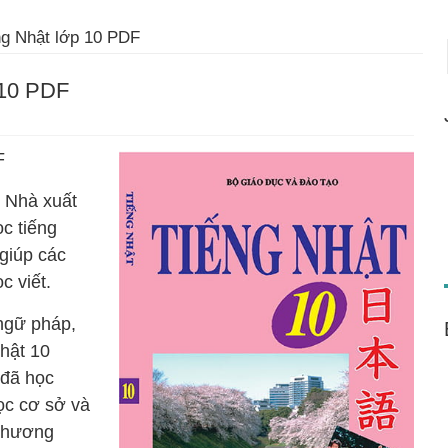
ng Nhật lớp 10 PDF
 10 PDF
F
o Nhà xuất
c tiếng
giúp các
c viết.
 ngữ pháp,
hật 10
 đã học
ọc cơ sở và
 chương