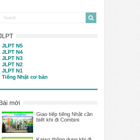
JLPT
JLPT N5
JLPT N4
JLPT N3
JLPT N2
JLPT N1
Tiếng Nhật cơ bản
Bài mới
Giao tiếp tiếng Nhật cần
biết khi đi Combini
Kaiwa thông dụng khi đi