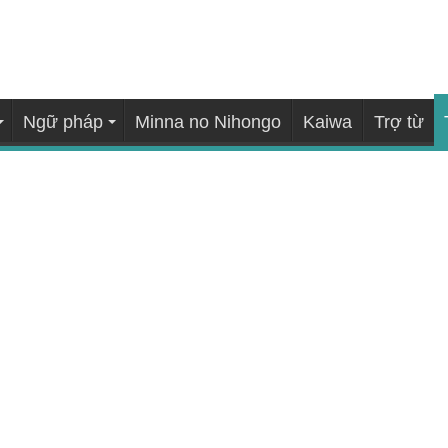
Ngữ pháp
Minna no Nihongo
Kaiwa
Trợ từ