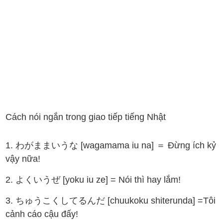
Cách nói ngắn trong giao tiếp tiếng Nhật
1. わがままいうな [wagamama iu na] ＝ Đừng ích kỷ
vậy nữa!
2. よくいうぜ [yoku iu ze] = Nói thì hay lắm!
3. ちゅうこくしてるんだ [chuukoku shiterunda] =Tôi
cảnh cáo cậu đấy!