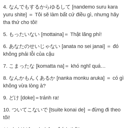
4. なんでもするからゆるして [nandemo suru kara
yuru shite] ＝ Tôi sẽ làm bất cứ điều gì, nhưng hãy
tha thứ cho tôi!
5. もったいない [mottaina]＝ Thật lãng phí!
6. あなたのせいじゃない [anata no sei janai] ＝ đó
không phải lỗi của cậu
7. こまったな [komatta na]＝ khó nghĩ quá…
8. なんかもんくあるか [nanka monku aruka] ＝ có gì
không vừa lòng à?
9. どけ [doke]＝tránh ra!
10. ついてこないで [tsuite konai de] ＝đừng đi theo
tôi!