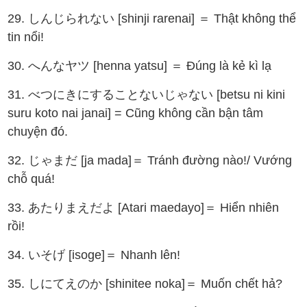
29. しんじられない [shinji rarenai] ＝ Thật không thể
tin nổi!
30. へんなヤツ [henna yatsu] ＝ Đúng là kẻ kì lạ
31. べつにきにすることないじゃない [betsu ni kini
suru koto nai janai] = Cũng không cần bận tâm
chuyện đó.
32. じゃまだ [ja mada]＝ Tránh đường nào!/ Vướng
chỗ quá!
33. あたりまえだよ [Atari maedayo]＝ Hiển nhiên
rồi!
34. いそげ [isoge]＝ Nhanh lên!
35. しにてえのか [shinitee noka]＝ Muốn chết hả?