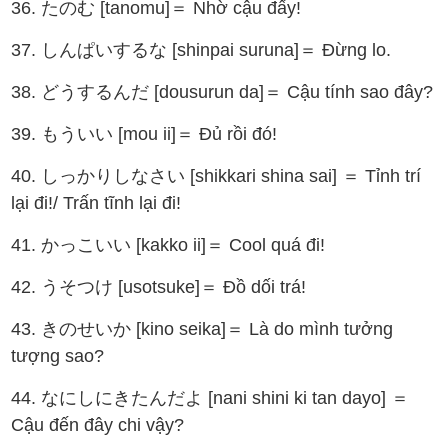
36. たのむ [tanomu]＝ Nhờ cậu đấy!
37. しんぱいするな [shinpai suruna]＝ Đừng lo.
38. どうするんだ [dousurun da]＝ Cậu tính sao đây?
39. もういい [mou ii]＝ Đủ rồi đó!
40. しっかりしなさい [shikkari shina sai] ＝ Tỉnh trí
lại đi!/ Trấn tĩnh lại đi!
41. かっこいい [kakko ii]＝ Cool quá đi!
42. うそつけ [usotsuke]＝ Đồ dối trá!
43. きのせいか [kino seika]＝ Là do mình tưởng
tượng sao?
44. なにしにきたんだよ [nani shini ki tan dayo] ＝
Cậu đến đây chi vậy?