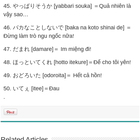
45. やっぱりそうか [yabbari souka] ＝Quả nhiên là
vậy sao…
46. バカなことしないで [baka na koto shinai de] ＝
Đừng làm trò ngu ngốc nữa!
47. だまれ [damare]＝ Im miệng đi!
48. ほっといてくれ [hotto itekure]＝Để cho tôi yên!
49. おどろいた [odoroita]＝ Hết cả hồn!
50. いてぇ [itee]＝Đau
.
Related Articles