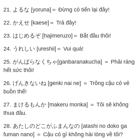
21. よるな [yoruna]＝ Đừng có tiến lại đây!
22. かえせ [kaese]＝ Trả đây!
23. はじめるぞ [hajimeruzo]＝ Bắt đầu thôi!
24. うれしい [ureshii]＝ Vui quá!
25. がんばらなくちゃ[ganbaranakucha] ＝ Phải ráng
hết sức thôi!
26. げんきないね [genki nai ne] ＝ Trông cậu có vẻ
buồn thế!
27. まけるもんか [makeru monka] ＝ Tôi sẽ không
thua đâu.
28. あたしのどこがふまんなの [atashi no doko ga
fuman nano] ＝ Cậu có gì không hài lòng về tôi?