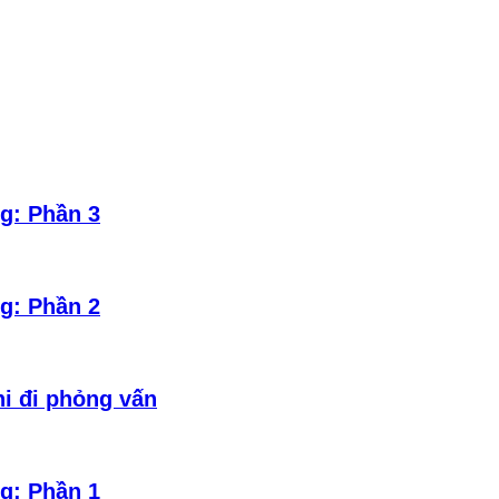
g: Phần 3
g: Phần 2
hi đi phỏng vấn
g: Phần 1