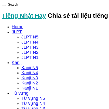
Tiếng Nhật Hay
Chia sẻ tài liệu tiến
Home
JLPT
JLPT N5
JLPT N4
JLPT N3
JLPT N2
JLPT N1
Kanji
Kanji N5
Kanji N4
Kanji N3
Kanji N2
Kanji N1
Từ vựng
Từ vựng N5
Từ vựng N4
Từ vựng N3