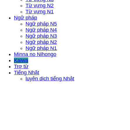
Từ vựng N2
Từ vựng N1
Ngữ pháp
Ngữ pháp N5
Ngữ pháp N4
Ngữ pháp N3
Ngữ pháp N2
Ngữ pháp N1
Minna no Nihongo
Kaiwa
Trợ từ
Tiếng Nhật
luyện dịch tiếng Nhật