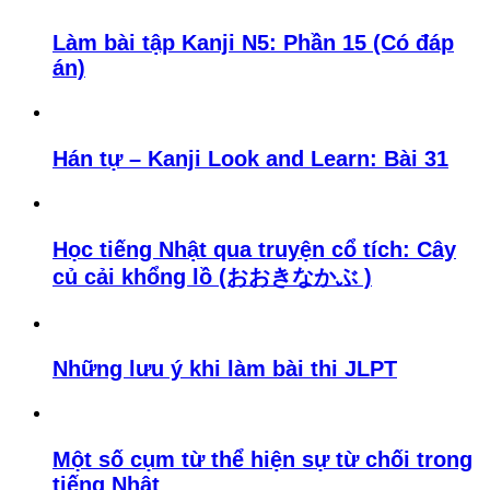
Làm bài tập Kanji N5: Phần 15 (Có đáp
án)
Hán tự – Kanji Look and Learn: Bài 31
Học tiếng Nhật qua truyện cổ tích: Cây
củ cải khổng lồ (おおきなかぶ )
Những lưu ý khi làm bài thi JLPT
Một số cụm từ thể hiện sự từ chối trong
tiếng Nhật