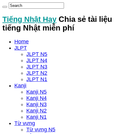
Tiếng Nhật Hay
Chia sẻ tài liệu
tiếng Nhật miễn phí
Home
JLPT
JLPT N5
JLPT N4
JLPT N3
JLPT N2
JLPT N1
Kanji
Kanji N5
Kanji N4
Kanji N3
Kanji N2
Kanji N1
Từ vựng
Từ vựng N5