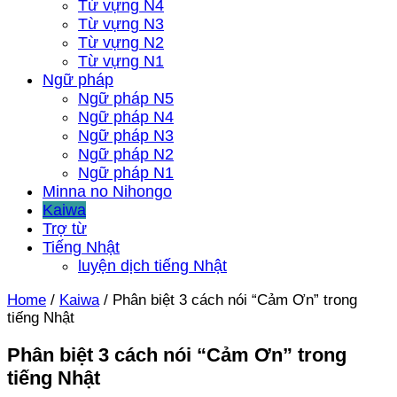
Từ vựng N4
Từ vựng N3
Từ vựng N2
Từ vựng N1
Ngữ pháp
Ngữ pháp N5
Ngữ pháp N4
Ngữ pháp N3
Ngữ pháp N2
Ngữ pháp N1
Minna no Nihongo
Kaiwa
Trợ từ
Tiếng Nhật
luyện dịch tiếng Nhật
Home
/
Kaiwa
/
Phân biệt 3 cách nói “Cảm Ơn” trong
tiếng Nhật
Phân biệt 3 cách nói “Cảm Ơn” trong
tiếng Nhật