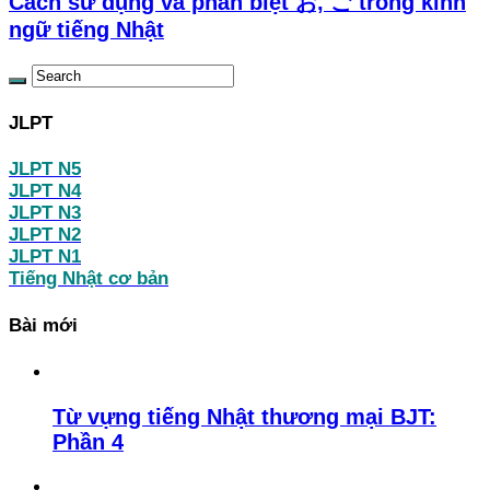
Cách sử dụng và phân biệt お, ご trong kinh
ngữ tiếng Nhật
JLPT
JLPT N5
JLPT N4
JLPT N3
JLPT N2
JLPT N1
Tiếng Nhật cơ bản
Bài mới
Từ vựng tiếng Nhật thương mại BJT:
Phần 4