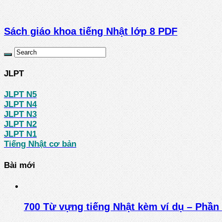
Sách giáo khoa tiếng Nhật lớp 8 PDF
JLPT
JLPT N5
JLPT N4
JLPT N3
JLPT N2
JLPT N1
Tiếng Nhật cơ bản
Bài mới
700 Từ vựng tiếng Nhật kèm ví dụ – Phần