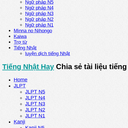
Ngữ pháp N5
Ngữ pháp N4
Ngữ pháp N3
Ngữ pháp N2
Ngữ pháp N1
Minna no Nihongo
Kaiwa
Trợ từ
Tiếng Nhật
luyện dịch tiếng Nhật
Tiếng Nhật Hay
Chia sẻ tài liệu tiến
Home
JLPT
JLPT N5
JLPT N4
JLPT N3
JLPT N2
JLPT N1
Kanji
Kanji N5