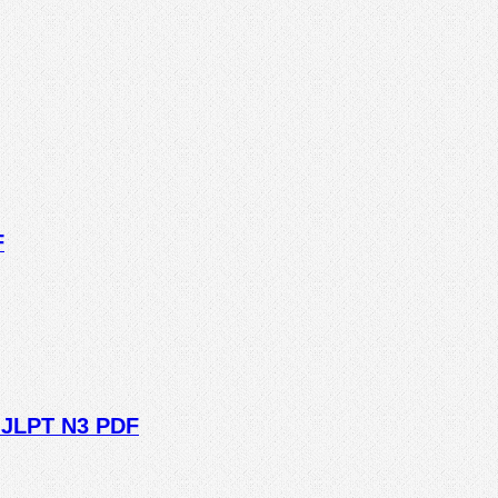
F
p JLPT N3 PDF