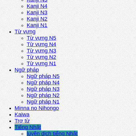
Kanji N4
Kanji N3
Kanji N2
Kanji N1
Từ vựng
Từ vựng N5
Từ vựng N4
Từ vựng N3
Từ vựng N2
Từ vựng N1
Ngữ pháp
Ngữ pháp N5
Ngữ pháp N4
Ngữ pháp N3
Ngữ pháp N2
Ngữ pháp N1
Minna no Nihongo
Kaiwa
Trợ từ
Tiếng Nhật
luyện dịch tiếng Nhật