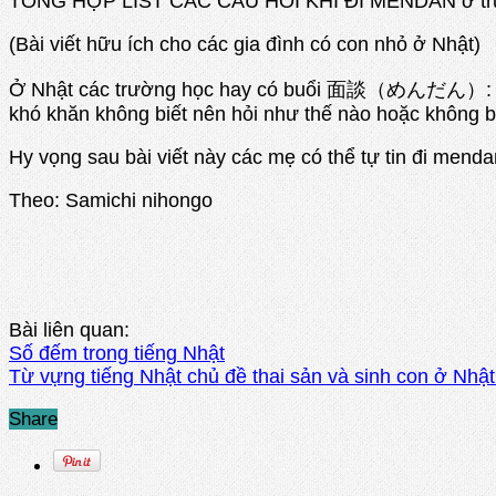
TỔNG HỢP LIST CÁC CÂU HỎI KHI ĐI MENDAN ở tr
(Bài viết hữu ích cho các gia đình có con nhỏ ở Nhật)
Ở Nhật các trường học hay có buổi 面談（めんだん）: Buổi 
khó khăn không biết nên hỏi như thế nào hoặc không bi
Hy vọng sau bài viết này các mẹ có thể tự tin đi menda
Theo: Samichi nihongo
Bài liên quan:
Số đếm trong tiếng Nhật
Từ vựng tiếng Nhật chủ đề thai sản và sinh con ở Nhật
Share