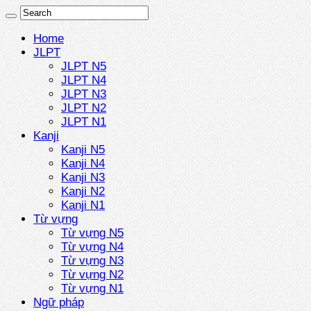
Home
JLPT
JLPT N5
JLPT N4
JLPT N3
JLPT N2
JLPT N1
Kanji
Kanji N5
Kanji N4
Kanji N3
Kanji N2
Kanji N1
Từ vựng
Từ vựng N5
Từ vựng N4
Từ vựng N3
Từ vựng N2
Từ vựng N1
Ngữ pháp