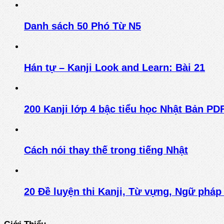
Danh sách 50 Phó Từ N5
Hán tự – Kanji Look and Learn: Bài 21
200 Kanji lớp 4 bậc tiểu học Nhật Bản PD
Cách nói thay thế trong tiếng Nhật
20 Đề luyện thi Kanji, Từ vựng, Ngữ phá