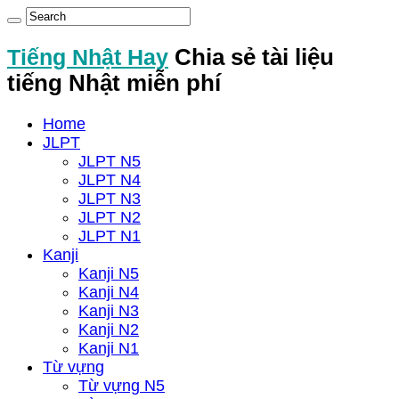
Tiếng Nhật Hay
Chia sẻ tài liệu
tiếng Nhật miễn phí
Home
JLPT
JLPT N5
JLPT N4
JLPT N3
JLPT N2
JLPT N1
Kanji
Kanji N5
Kanji N4
Kanji N3
Kanji N2
Kanji N1
Từ vựng
Từ vựng N5