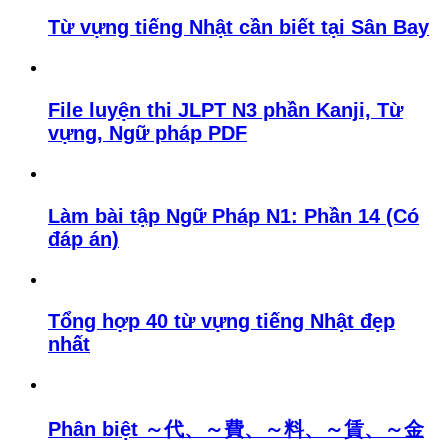
Từ vựng tiếng Nhật cần biết tại Sân Bay
File luyện thi JLPT N3 phần Kanji, Từ
vựng, Ngữ pháp PDF
Làm bài tập Ngữ Pháp N1: Phần 14 (Có
đáp án)
Tổng hợp 40 từ vựng tiếng Nhật đẹp
nhất
Phân biệt ～代、～費、～料、～賃、～金