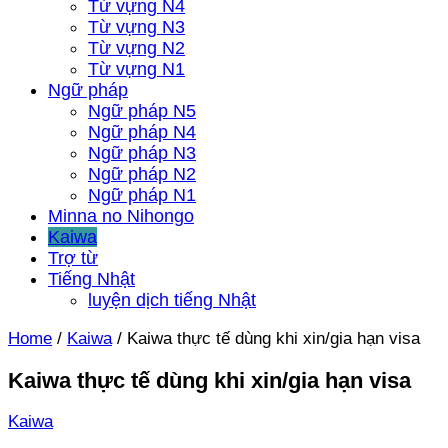
Từ vựng N4
Từ vựng N3
Từ vựng N2
Từ vựng N1
Ngữ pháp
Ngữ pháp N5
Ngữ pháp N4
Ngữ pháp N3
Ngữ pháp N2
Ngữ pháp N1
Minna no Nihongo
Kaiwa
Trợ từ
Tiếng Nhật
luyện dịch tiếng Nhật
Home
/
Kaiwa
/
Kaiwa thực tế dùng khi xin/gia hạn visa
Kaiwa thực tế dùng khi xin/gia hạn visa
Kaiwa