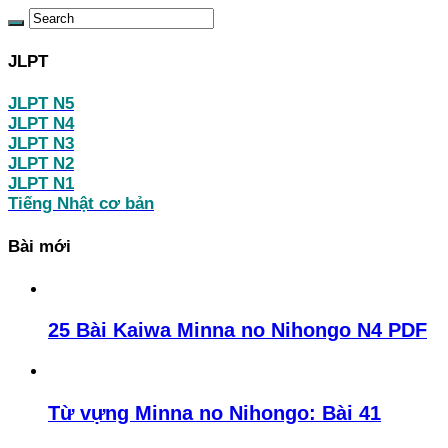
JLPT
JLPT N5
JLPT N4
JLPT N3
JLPT N2
JLPT N1
Tiếng Nhật cơ bản
Bài mới
25 Bài Kaiwa Minna no Nihongo N4 PDF
Từ vựng Minna no Nihongo: Bài 41