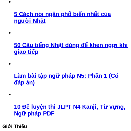
5 Cách nói ngắn phổ biến nhất của
người Nhật
50 Câu tiếng Nhật dùng để khen ngợi khi
giao tiếp
Làm bài tập ngữ pháp N5: Phần 1 (Có
đáp án)
10 Đề luyện thi JLPT N4 Kanji, Từ vựng,
Ngữ pháp PDF
Giới Thiểu