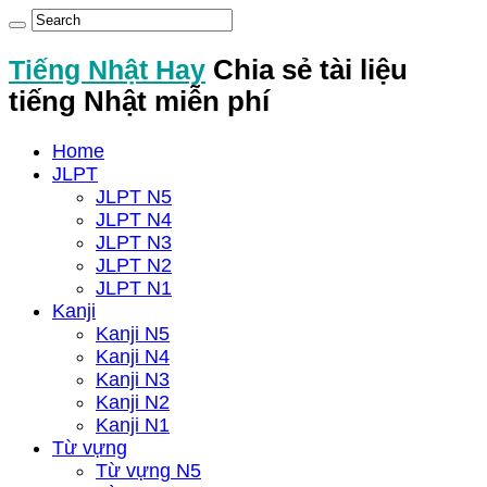
Tiếng Nhật Hay
Chia sẻ tài liệu
tiếng Nhật miễn phí
Home
JLPT
JLPT N5
JLPT N4
JLPT N3
JLPT N2
JLPT N1
Kanji
Kanji N5
Kanji N4
Kanji N3
Kanji N2
Kanji N1
Từ vựng
Từ vựng N5