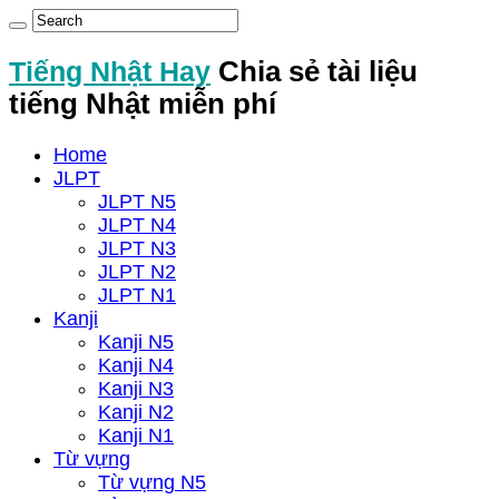
Tiếng Nhật Hay
Chia sẻ tài liệu
tiếng Nhật miễn phí
Home
JLPT
JLPT N5
JLPT N4
JLPT N3
JLPT N2
JLPT N1
Kanji
Kanji N5
Kanji N4
Kanji N3
Kanji N2
Kanji N1
Từ vựng
Từ vựng N5