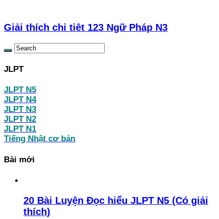
Giải thích chi tiêt 123 Ngữ Pháp N3
JLPT
JLPT N5
JLPT N4
JLPT N3
JLPT N2
JLPT N1
Tiếng Nhật cơ bản
Bài mới
20 Bài Luyện Đọc hiểu JLPT N5 (Có giải
thích)