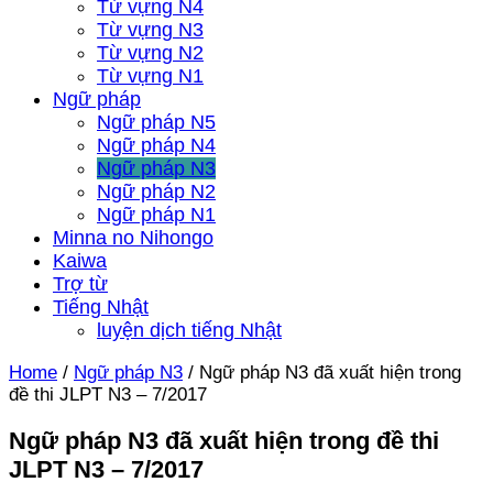
Từ vựng N4
Từ vựng N3
Từ vựng N2
Từ vựng N1
Ngữ pháp
Ngữ pháp N5
Ngữ pháp N4
Ngữ pháp N3
Ngữ pháp N2
Ngữ pháp N1
Minna no Nihongo
Kaiwa
Trợ từ
Tiếng Nhật
luyện dịch tiếng Nhật
Home
/
Ngữ pháp N3
/
Ngữ pháp N3 đã xuất hiện trong
đề thi JLPT N3 – 7/2017
Ngữ pháp N3 đã xuất hiện trong đề thi
JLPT N3 – 7/2017