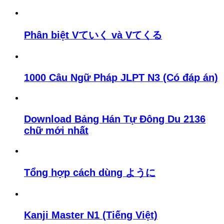
Phân biệt Vていく và Vてくる
1000 Câu Ngữ Pháp JLPT N3 (Có đáp án)
Download Bảng Hán Tự Đông Du 2136
chữ mới nhất
Tổng hợp cách dùng ように
Kanji Master N1 (Tiếng Việt)