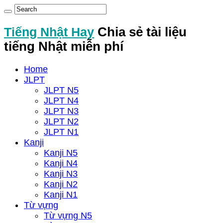
Tiếng Nhật Hay
Chia sẻ tài liệu
tiếng Nhật miễn phí
Home
JLPT
JLPT N5
JLPT N4
JLPT N3
JLPT N2
JLPT N1
Kanji
Kanji N5
Kanji N4
Kanji N3
Kanji N2
Kanji N1
Từ vựng
Từ vựng N5