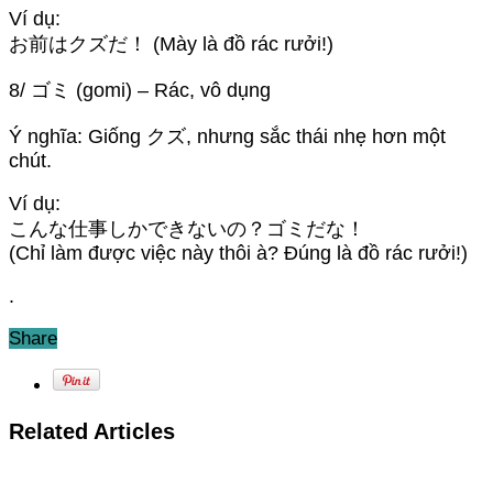
Ví dụ:
お前はクズだ！ (Mày là đồ rác rưởi!)
8/ ゴミ (gomi) – Rác, vô dụng
Ý nghĩa: Giống クズ, nhưng sắc thái nhẹ hơn một
chút.
Ví dụ:
こんな仕事しかできないの？ゴミだな！
(Chỉ làm được việc này thôi à? Đúng là đồ rác rưởi!)
.
Share
Related Articles