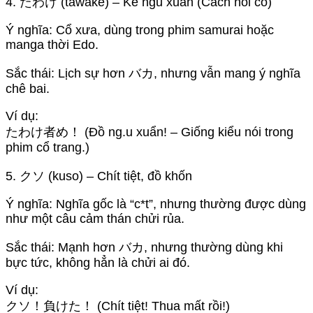
4. たわけ (tawake) – Kẻ ngu xuẩn (Cách nói cổ)
Ý nghĩa: Cổ xưa, dùng trong phim samurai hoặc
manga thời Edo.
Sắc thái: Lịch sự hơn バカ, nhưng vẫn mang ý nghĩa
chê bai.
Ví dụ:
たわけ者め！ (Đồ ng.u xuẩn! – Giống kiểu nói trong
phim cổ trang.)
5. クソ (kuso) – Chít tiệt, đồ khốn
Ý nghĩa: Nghĩa gốc là “c*t”, nhưng thường được dùng
như một câu cảm thán chửi rủa.
Sắc thái: Mạnh hơn バカ, nhưng thường dùng khi
bực tức, không hẳn là chửi ai đó.
Ví dụ:
クソ！負けた！ (Chít tiệt! Thua mất rồi!)