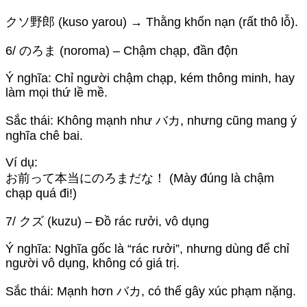
クソ野郎 (kuso yarou) → Thằng khốn nạn (rất thô lỗ).
6/ のろま (noroma) – Chậm chạp, đần độn
Ý nghĩa: Chỉ người chậm chạp, kém thông minh, hay
làm mọi thứ lề mề.
Sắc thái: Không mạnh như バカ, nhưng cũng mang ý
nghĩa chê bai.
Ví dụ:
お前って本当にのろまだな！ (Mày đúng là chậm
chạp quá đi!)
7/ クズ (kuzu) – Đồ rác rưởi, vô dụng
Ý nghĩa: Nghĩa gốc là “rác rưởi”, nhưng dùng để chỉ
người vô dụng, không có giá trị.
Sắc thái: Mạnh hơn バカ, có thể gây xúc phạm nặng.