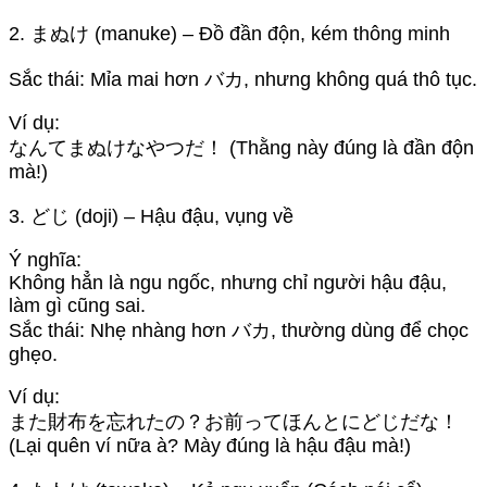
2. まぬけ (manuke) – Đồ đần độn, kém thông minh
Sắc thái: Mỉa mai hơn バカ, nhưng không quá thô tục.
Ví dụ:
なんてまぬけなやつだ！ (Thằng này đúng là đần độn
mà!)
3. どじ (doji) – Hậu đậu, vụng về
Ý nghĩa:
Không hẳn là ngu ngốc, nhưng chỉ người hậu đậu,
làm gì cũng sai.
Sắc thái: Nhẹ nhàng hơn バカ, thường dùng để chọc
ghẹo.
Ví dụ:
また財布を忘れたの？お前ってほんとにどじだな！
(Lại quên ví nữa à? Mày đúng là hậu đậu mà!)