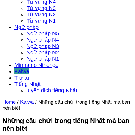
Từ vựng N4
Từ vựng N3
Từ vựng N2
Từ vựng N1
Ngữ pháp
Ngữ pháp N5
Ngữ pháp N4
Ngữ pháp N3
Ngữ pháp N2
Ngữ pháp N1
Minna no Nihongo
Kaiwa
Trợ từ
Tiếng Nhật
luyện dịch tiếng Nhật
Home
/
Kaiwa
/
Những câu chửi trong tiếng Nhật mà bạn
nên biết
Những câu chửi trong tiếng Nhật mà bạn
nên biết