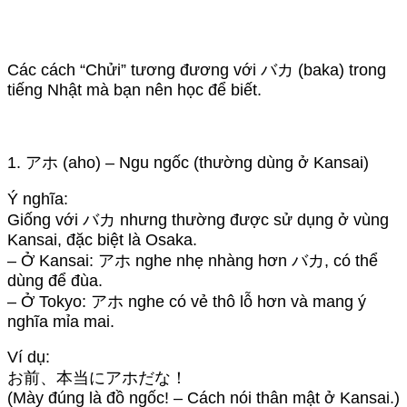
Các cách “Chửi” tương đương với バカ (baka) trong
tiếng Nhật mà bạn nên học để biết.
1. アホ (aho) – Ngu ngốc (thường dùng ở Kansai)
Ý nghĩa:
Giống với バカ nhưng thường được sử dụng ở vùng
Kansai, đặc biệt là Osaka.
– Ở Kansai: アホ nghe nhẹ nhàng hơn バカ, có thể
dùng để đùa.
– Ở Tokyo: アホ nghe có vẻ thô lỗ hơn và mang ý
nghĩa mỉa mai.
Ví dụ:
お前、本当にアホだな！
(Mày đúng là đồ ngốc! – Cách nói thân mật ở Kansai.)