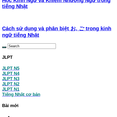
Học Kính Ngữ và Khiêm Nhường Ngữ trong
tiếng Nhật
Cách sử dụng và phân biệt お, ご trong kinh
ngữ tiếng Nhật
JLPT
JLPT N5
JLPT N4
JLPT N3
JLPT N2
JLPT N1
Tiếng Nhật cơ bản
Bài mới