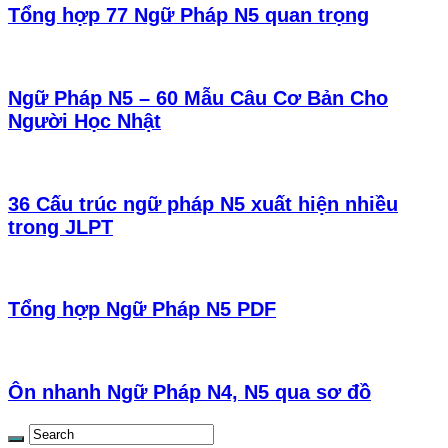
Tổng hợp 77 Ngữ Pháp N5 quan trọng
Ngữ Pháp N5 – 60 Mẫu Câu Cơ Bản Cho
Người Học Nhật
36 Cấu trúc ngữ pháp N5 xuất hiện nhiều
trong JLPT
Tổng hợp Ngữ Pháp N5 PDF
Ôn nhanh Ngữ Pháp N4, N5 qua sơ đồ