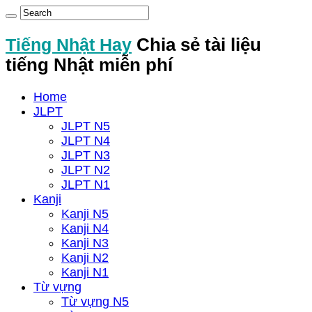
Tiếng Nhật Hay
Chia sẻ tài liệu
tiếng Nhật miễn phí
Home
JLPT
JLPT N5
JLPT N4
JLPT N3
JLPT N2
JLPT N1
Kanji
Kanji N5
Kanji N4
Kanji N3
Kanji N2
Kanji N1
Từ vựng
Từ vựng N5