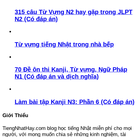
315 câu Từ Vựng N2 hay gặp trong JLPT
N2 (Có đáp án)
Từ vựng tiếng Nhật trong nhà bếp
70 Đề ôn thi Kanji, Từ vựng, Ngữ Pháp
N1 (Có đáp án và dịch nghĩa)
Làm bài tập Kanji N3: Phần 6 (Có đáp án)
Giới Thiểu
TiengNhatHay.com blog học tiếng Nhật miễn phí cho mọi
người, với mong muốn chia sẻ những kinh nghiệm, tài