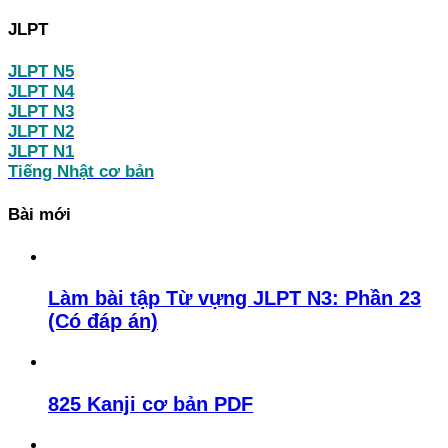
JLPT
JLPT N5
JLPT N4
JLPT N3
JLPT N2
JLPT N1
Tiếng Nhật cơ bản
Bài mới
Làm bài tập Từ vựng JLPT N3: Phần 23
(Có đáp án)
825 Kanji cơ bản PDF