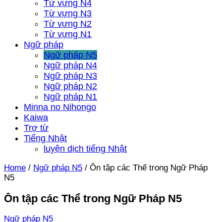
Từ vựng N4
Từ vựng N3
Từ vựng N2
Từ vựng N1
Ngữ pháp
Ngữ pháp N5
Ngữ pháp N4
Ngữ pháp N3
Ngữ pháp N2
Ngữ pháp N1
Minna no Nihongo
Kaiwa
Trợ từ
Tiếng Nhật
luyện dịch tiếng Nhật
Home
/
Ngữ pháp N5
/
Ôn tập các Thể trong Ngữ Pháp
N5
Ôn tập các Thể trong Ngữ Pháp N5
Ngữ pháp N5