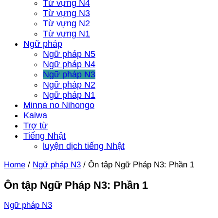
Từ vựng N4
Từ vựng N3
Từ vựng N2
Từ vựng N1
Ngữ pháp
Ngữ pháp N5
Ngữ pháp N4
Ngữ pháp N3
Ngữ pháp N2
Ngữ pháp N1
Minna no Nihongo
Kaiwa
Trợ từ
Tiếng Nhật
luyện dịch tiếng Nhật
Home
/
Ngữ pháp N3
/
Ôn tập Ngữ Pháp N3: Phần 1
Ôn tập Ngữ Pháp N3: Phần 1
Ngữ pháp N3