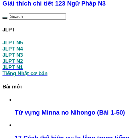
Giải thích chi tiêt 123 Ngữ Pháp N3
JLPT
JLPT N5
JLPT N4
JLPT N3
JLPT N2
JLPT N1
Tiếng Nhật cơ bản
Bài mới
Từ vựng Minna no Nihongo (Bài 1-50)