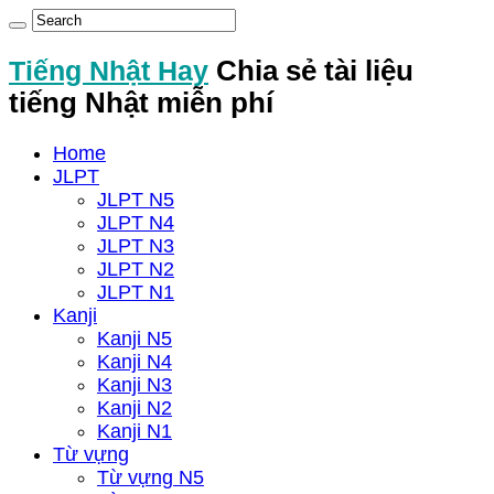
Tiếng Nhật Hay
Chia sẻ tài liệu
tiếng Nhật miễn phí
Home
JLPT
JLPT N5
JLPT N4
JLPT N3
JLPT N2
JLPT N1
Kanji
Kanji N5
Kanji N4
Kanji N3
Kanji N2
Kanji N1
Từ vựng
Từ vựng N5