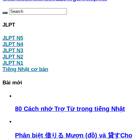
JLPT
JLPT N5
JLPT N4
JLPT N3
JLPT N2
JLPT N1
Tiếng Nhật cơ bản
Bài mới
80 Cách nhớ Trợ Từ trong tiếng Nhật
Phân biệt 借りる Mượn (đồ) và 貸すCho