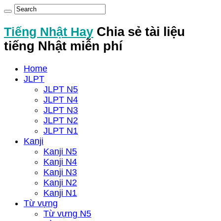
Tiếng Nhật Hay
Chia sẻ tài liệu
tiếng Nhật miễn phí
Home
JLPT
JLPT N5
JLPT N4
JLPT N3
JLPT N2
JLPT N1
Kanji
Kanji N5
Kanji N4
Kanji N3
Kanji N2
Kanji N1
Từ vựng
Từ vựng N5