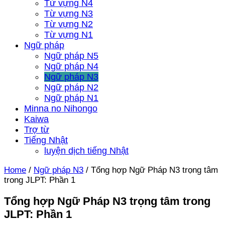
Từ vựng N4
Từ vựng N3
Từ vựng N2
Từ vựng N1
Ngữ pháp
Ngữ pháp N5
Ngữ pháp N4
Ngữ pháp N3
Ngữ pháp N2
Ngữ pháp N1
Minna no Nihongo
Kaiwa
Trợ từ
Tiếng Nhật
luyện dịch tiếng Nhật
Home
/
Ngữ pháp N3
/
Tổng hợp Ngữ Pháp N3 trọng tâm
trong JLPT: Phần 1
Tổng hợp Ngữ Pháp N3 trọng tâm trong
JLPT: Phần 1