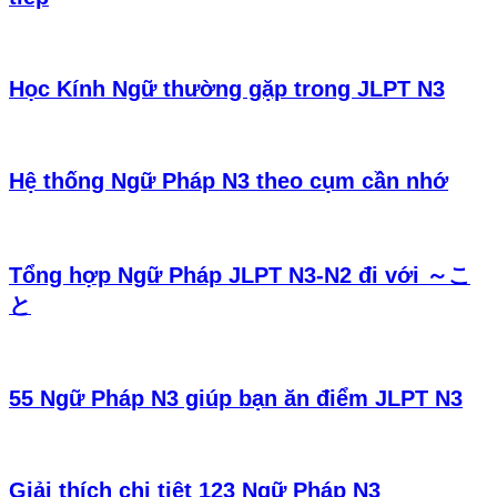
Học Kính Ngữ thường gặp trong JLPT N3
Hệ thống Ngữ Pháp N3 theo cụm cần nhớ
Tổng hợp Ngữ Pháp JLPT N3-N2 đi với ～こ
と
55 Ngữ Pháp N3 giúp bạn ăn điểm JLPT N3
Giải thích chi tiêt 123 Ngữ Pháp N3