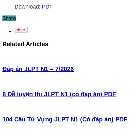
Download:
PDF
Share
Related Articles
Đáp án JLPT N1 – 7/2026
8 Đề luyện thi JLPT N1 (có đáp án) PDF
104 Câu Từ Vựng JLPT N1 (Có đáp án) PDF