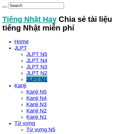
Tiếng Nhật Hay
Chia sẻ tài liệu
tiếng Nhật miễn phí
Home
JLPT
JLPT N5
JLPT N4
JLPT N3
JLPT N2
JLPT N1
Kanji
Kanji N5
Kanji N4
Kanji N3
Kanji N2
Kanji N1
Từ vựng
Từ vựng N5