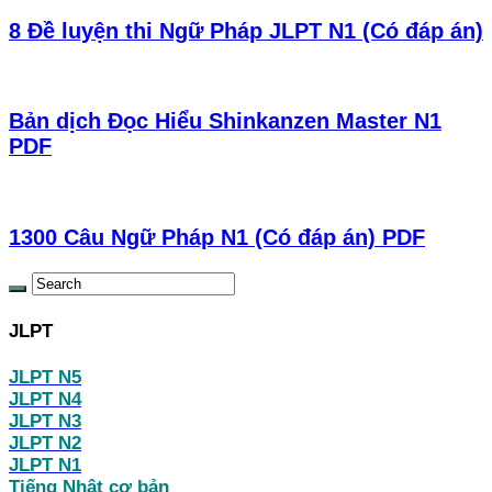
8 Đề luyện thi Ngữ Pháp JLPT N1 (Có đáp án)
Bản dịch Đọc Hiểu Shinkanzen Master N1
PDF
1300 Câu Ngữ Pháp N1 (Có đáp án) PDF
JLPT
JLPT N5
JLPT N4
JLPT N3
JLPT N2
JLPT N1
Tiếng Nhật cơ bản