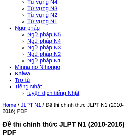
Từ vựng N4
Từ vựng N3
Từ vựng N2
Từ vựng N1
Ngữ pháp
Ngữ pháp N5
Ngữ pháp N4
Ngữ pháp N3
Ngữ pháp N2
Ngữ pháp N1
Minna no Nihongo
Kaiwa
Trợ từ
Tiếng Nhật
luyện dịch tiếng Nhật
Home
/
JLPT N1
/
Đề thi chính thức JLPT N1 (2010-
2016) PDF
Đề thi chính thức JLPT N1 (2010-2016)
PDF