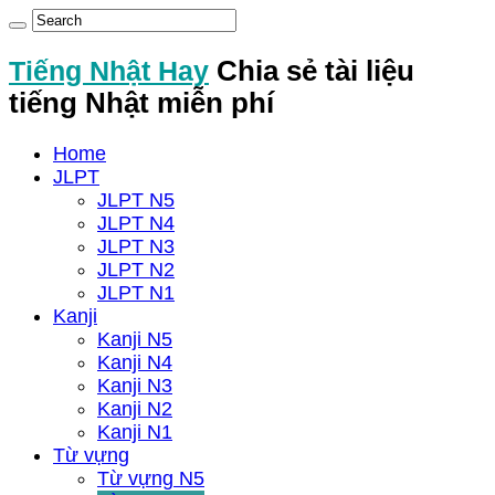
Tiếng Nhật Hay
Chia sẻ tài liệu
tiếng Nhật miễn phí
Home
JLPT
JLPT N5
JLPT N4
JLPT N3
JLPT N2
JLPT N1
Kanji
Kanji N5
Kanji N4
Kanji N3
Kanji N2
Kanji N1
Từ vựng
Từ vựng N5