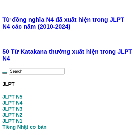
Từ đồng nghĩa N4 đã xuất hiện trong JLPT
N4 các năm (2010-2024)
50 Từ Katakana thường xuất hiện trong JLPT
N4
JLPT
JLPT N5
JLPT N4
JLPT N3
JLPT N2
JLPT N1
Tiếng Nhật cơ bản