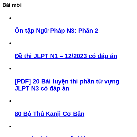
Bài mới
Ôn tập Ngữ Pháp N3: Phần 2
Đề thi JLPT N1 – 12/2023 có đáp án
[PDF] 20 Bài luyện thi phần từ vựng
JLPT N3 có đáp án
80 Bộ Thủ Kanji Cơ Bản