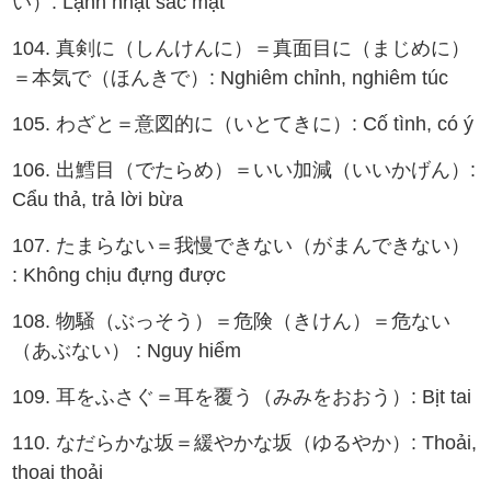
い）: Lạnh nhạt sắc mặt
104. 真剣に（しんけんに）＝真面目に（まじめに）
＝本気で（ほんきで）: Nghiêm chỉnh, nghiêm túc
105. わざと＝意図的に（いとてきに）: Cố tình, có ý
106. 出鱈目（でたらめ）＝いい加減（いいかげん）:
Cẩu thả, trả lời bừa
107. たまらない＝我慢できない（がまんできない）
: Không chịu đựng được
108. 物騒（ぶっそう）＝危険（きけん）＝危ない
（あぶない） : Nguy hiểm
109. 耳をふさぐ＝耳を覆う（みみをおおう）: Bịt tai
110. なだらかな坂＝緩やかな坂（ゆるやか）: Thoải,
thoai thoải