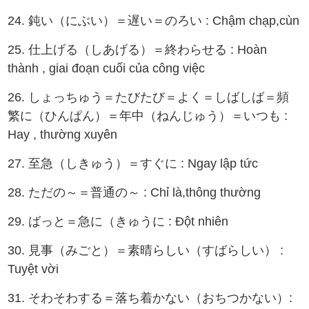
24. 鈍い（にぶい）＝遅い＝のろい : Chậm chạp,cùn
25. 仕上げる（しあげる）＝終わらせる : Hoàn
thành , giai đoạn cuối của công việc
26. しょっちゅう＝たびたび＝よく＝しばしば＝頻
繁に（ひんぱん）＝年中（ねんじゅう）＝いつも :
Hay , thường xuyên
27. 至急（しきゅう）＝すぐに : Ngay lập tức
28. ただの～＝普通の～ : Chỉ là,thông thường
29. ばっと＝急に（きゅうに : Đột nhiên
30. 見事（みごと）＝素晴らしい（すばらしい） :
Tuyệt vời
31. そわそわする＝落ち着かない（おちつかない）: