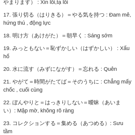
やまります） : Xin lỗi,tạ lỗi
17. 張り切る（はりきる）＝やる気を持つ : Đam mê,
hứng thú , động lực
18. 明け方（あけがた）＝朝早く : Sáng sớm
19. みっともない＝恥ずかしい（はずかしい） : Xấu
hổ
20. 水に流す（みずにながす）＝忘れる : Quên
21. やがて＝時間がたてば＝そのうちに : Chẳng mấy
chốc , cuối cùng
22. ぼんやりと＝はっきりしない＝曖昧（あいま
い）: Mập mờ, không rõ ràng
23. コレクションする＝集める（あつめる）: Sưu
tầm