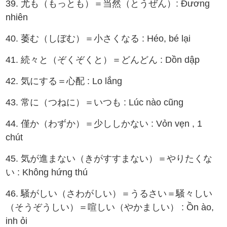
39. 尤も（もっとも）＝当然（とうぜん）: Đương
nhiên
40. 萎む（しぼむ）＝小さくなる : Héo, bé lại
41. 続々と（ぞくぞくと）＝どんどん : Dồn dập
42. 気にする＝心配 : Lo lắng
43. 常に（つねに）＝いつも : Lúc nào cũng
44. 僅か（わずか）＝少ししかない : Vỏn vẹn , 1
chút
45. 気が進まない（きがすすまない）＝やりたくな
い : Không hứng thú
46. 騒がしい（さわがしい）＝うるさい＝騒々しい
（そうぞうしい）＝喧しい（やかましい） : Ồn ào,
inh ỏi