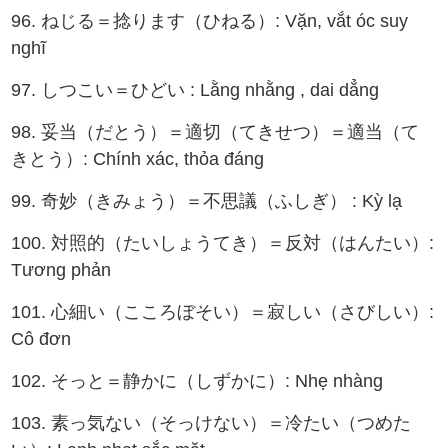
96. ねじる＝捻ります（ひねる）: Vặn, vắt óc suy
nghĩ
97. しつこい＝ひどい : Lằng nhằng , dai dẳng
98. 妥当（だとう）＝適切（てきせつ）＝適当（て
きとう）: Chính xác, thỏa đáng
99. 奇妙（きみょう）＝不思議（ふしぎ） : Kỳ lạ
100. 対照的（たいしょうてき）＝反対（はんたい）:
Tương phản
101. 心細い（こころぼそい）＝寂しい（さびしい）:
Cô đơn
102. そっと＝静かに（しずかに）: Nhẹ nhàng
103. 素っ気ない（そっけない）＝冷たい（つめた