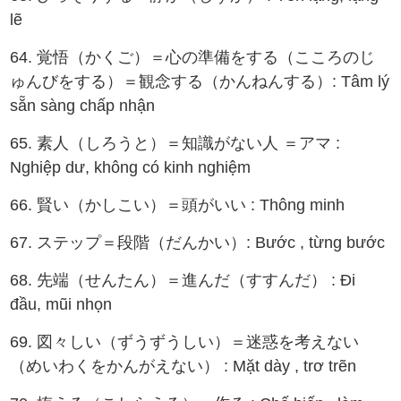
lẽ
64. 覚悟（かくご）＝心の準備をする（こころのじ
ゅんびをする）＝観念する（かんねんする）: Tâm lý
sẵn sàng chấp nhận
65. 素人（しろうと）＝知識がない人 ＝アマ :
Nghiệp dư, không có kinh nghiệm
66. 賢い（かしこい）＝頭がいい : Thông minh
67. ステップ＝段階（だんかい）: Bước , từng bước
68. 先端（せんたん）＝進んだ（すすんだ） : Đi
đầu, mũi nhọn
69. 図々しい（ずうずうしい）＝迷惑を考えない
（めいわくをかんがえない） : Mặt dày , trơ trẽn