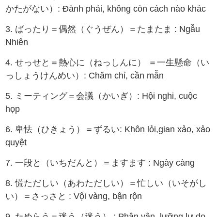
かたがない）: Đành phải, không còn cách nào khác
3. ばったり＝偶然（ぐうぜん）＝たまたま : Ngẫu
Nhiên
4. せっせと＝熱心に（ねっしんに） ＝一生懸命（い
っしょうけんめい）: Chăm chỉ, cần mẫn
5. ミーティング＝会議（かいぎ）: Hội nghi, cuộc
họp
6. 卑怯（ひきょう）＝ずるい: Khôn lỏi,gian xảo, xảo
quyệt
7. 一段と（いちだんと）＝ますます : Ngày càng
8. 慌ただしい（あわただしい）＝忙しい（いそがし
い）＝さっさと : Vội vàng, bận rộn
9. ためらう＝迷う（迷う） : Phân vân, lưỡng lự,do