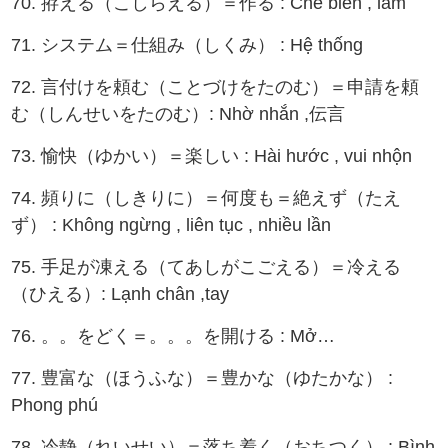
70. 拵える（こしらえる）＝作る : Chế biến , làm
71. システム＝仕組み（しくみ） : Hệ thống
72. 言付けを頼む（ことづけをたのむ）＝申請を頼
む（しんせいをたのむ）: Nhờ nhắn ,伝言
73. 愉快（ゆかい）＝楽しい : Hài hước , vui nhộn
74. 頻りに（しきりに）＝何度も＝絶えず（たえ
ず） : Không ngừng , liên tục , nhiều lần
75. 手足が凍える（てあしがこごえる）＝冷える
（ひえる）: Lạnh chân ,tay
76. 。。をどく＝。。。を開ける : Mở…
77. 豊富な（ほうふな）＝豊かな（ゆたかな） :
Phong phú
78. 冷静（れいせい）＝落ち着く（おちつく） : Bình