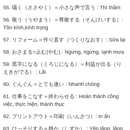
55. 囁く（ささやく）＝小さな声で言う : Thì thầm
56. 敬う（うやまう）＝尊敬する（そんけいする）:
Tôn kính,kính trọng
57. リフォーム＝作り直す（つくりなおす）: Sửa lại
58. おさまる=止む(やむ) : Ngưng, ngừng, tạnh mưa
59. 黒字になる（くろじになる）＝利益が出る（り
えきがでる） : Lãi
60. ぐんぐん＝とても速い : Nhanh chóng
61. 仕事をこなす＝終わらせる : Hoàn thành công
việc, thực hiện, thành thục
62. プリントアウト＝印刷（いんさつ）: In ấn
63. ひっそりする＝静か（しずか） : Yên lặng, lặng