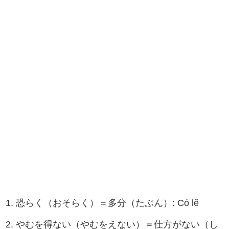
1. 恐らく（おそらく）＝多分（たぶん）: Có lẽ
2. やむを得ない（やむをえない）＝仕方がない（し