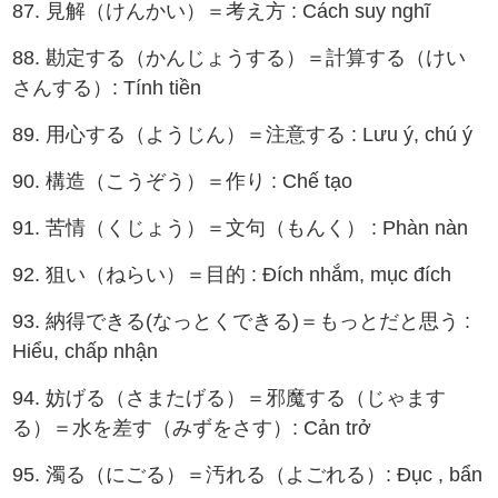
87. 見解（けんかい）＝考え方 : Cách suy nghĩ
88. 勘定する（かんじょうする）＝計算する（けい
さんする）: Tính tiền
89. 用心する（ようじん）＝注意する : Lưu ý, chú ý
90. 構造（こうぞう）＝作り : Chế tạo
91. 苦情（くじょう）＝文句（もんく） : Phàn nàn
92. 狙い（ねらい）＝目的 : Đích nhắm, mục đích
93. 納得できる(なっとくできる)＝もっとだと思う :
Hiểu, chấp nhận
94. 妨げる（さまたげる）＝邪魔する（じゃます
る）＝水を差す（みずをさす）: Cản trở
95. 濁る（にごる）＝汚れる（よごれる）: Đục , bẩn