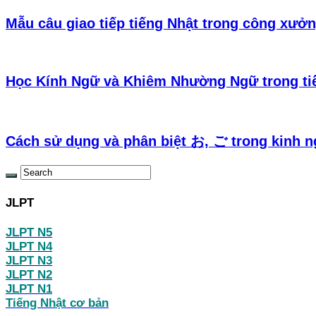
Mẫu câu giao tiếp tiếng Nhật trong công xưởn
Học Kính Ngữ và Khiêm Nhường Ngữ trong ti
Cách sử dụng và phân biệt お, ご trong kinh n
JLPT
JLPT N5
JLPT N4
JLPT N3
JLPT N2
JLPT N1
Tiếng Nhật cơ bản