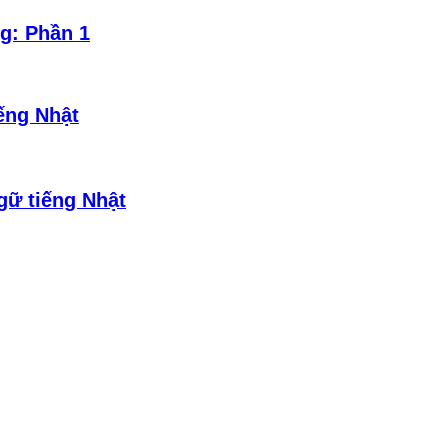
g: Phần 1
ếng Nhật
gữ tiếng Nhật