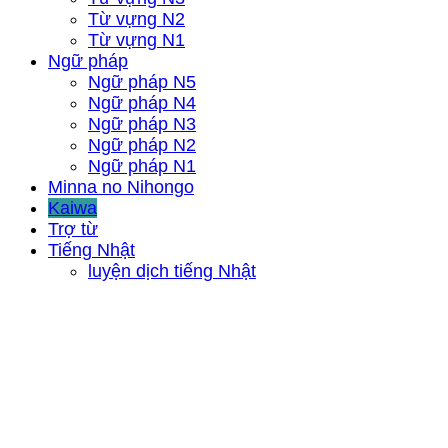
Từ vựng N2
Từ vựng N1
Ngữ pháp
Ngữ pháp N5
Ngữ pháp N4
Ngữ pháp N3
Ngữ pháp N2
Ngữ pháp N1
Minna no Nihongo
Kaiwa
Trợ từ
Tiếng Nhật
luyện dịch tiếng Nhật