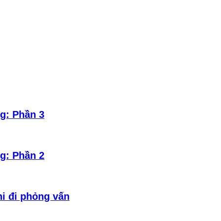
g: Phần 3
g: Phần 2
hi đi phỏng vấn