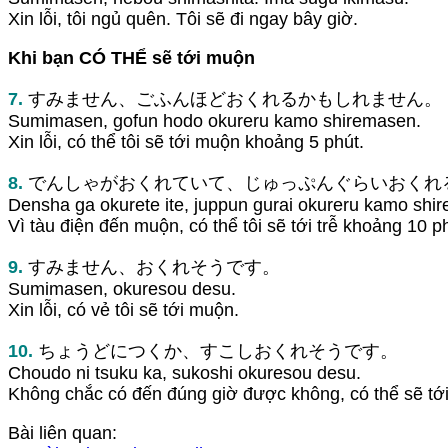
Xin lỗi, tôi ngủ quên. Tôi sẽ đi ngay bây giờ.
Khi bạn CÓ THỂ sẽ tới muộn
7.
すみません、ごふんほどおくれるかもしれません。
Sumimasen, gofun hodo okureru kamo shiremasen.
Xin lỗi, có thể tôi sẽ tới muộn khoảng 5 phút.
8.
でんしゃがおくれていて、じゅっぷんぐらいおくれ
Densha ga okurete ite, juppun gurai okureru kamo shi
Vì tàu điện đến muộn, có thể tôi sẽ tới trễ khoảng 10 p
9.
すみません、おくれそうです。
Sumimasen, okuresou desu.
Xin lỗi, có vẻ tôi sẽ tới muộn.
10.
ちょうどにつくか、すこしおくれそうです。
Choudo ni tsuku ka, sukoshi okuresou desu.
Không chắc có đến đúng giờ được không, có thể sẽ tớ
Bài liên quan: