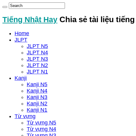
Tiếng Nhật Hay
Chia sẻ tài liệu tiến
Home
JLPT
JLPT N5
JLPT N4
JLPT N3
JLPT N2
JLPT N1
Kanji
Kanji N5
Kanji N4
Kanji N3
Kanji N2
Kanji N1
Từ vựng
Từ vựng N5
Từ vựng N4
Từ vựng N3