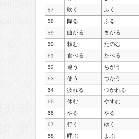
57
吹く
ふく
58
降る
ふる
59
曲がる
まがる
60
頼む
たのむ
61
食べる
たべる
62
違う
ちがう
63
使う
つかう
64
疲れる
つかれる
65
休む
やすむ
66
やる
やる
67
行く
ゆく
68
呼ぶ
よぶ