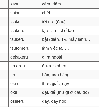
sasu
cắm, đâm
shinu
chết
tsuku
tới nơi (đâu)
tsukuru
tạo, làm, chế tạo
tsukeru
bật (điện, TV, máy lạnh…)
tsutomeru
làm việc tại …
dekakeru
đi ra ngoài
umareru
được sinh ra
uru
bán, bán hàng
okiru
thức giấc, dậy
oku
đặt, để (thứ gì ở đâu đó)
oshieru
dạy, dạy học