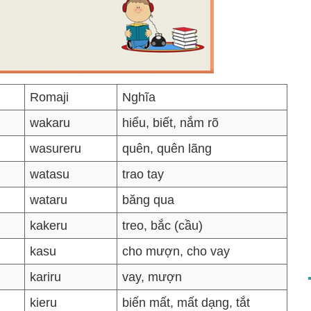
Romaji
Nghĩa
wakaru
hiểu, biết, nắm rõ
wasureru
quên, quên lãng
watasu
trao tay
wataru
băng qua
kakeru
treo, bắc (cầu)
kasu
cho mượn, cho vay
kariru
vay, mượn
kieru
biến mất, mất dạng, tắt