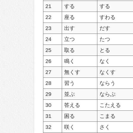
21
する
する
22
座る
すわる
23
出す
だす
24
立つ
たつ
25
取る
とる
26
鳴く
なく
27
無くす
なくす
28
習う
ならう
29
並ぶ
ならぶ
30
答える
こたえる
31
困る
こまる
32
咲く
さく