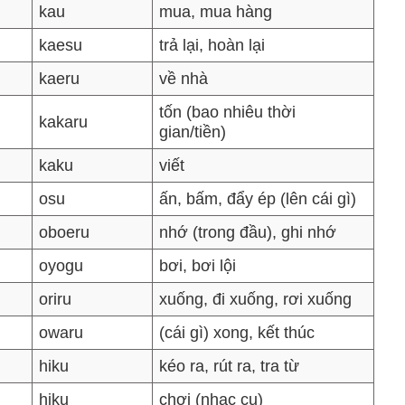
kau
mua, mua hàng
kaesu
trả lại, hoàn lại
kaeru
về nhà
tốn (bao nhiêu thời
kakaru
gian/tiền)
kaku
viết
osu
ấn, bấm, đẩy ép (lên cái gì)
oboeru
nhớ (trong đầu), ghi nhớ
oyogu
bơi, bơi lội
oriru
xuống, đi xuống, rơi xuống
owaru
(cái gì) xong, kết thúc
hiku
kéo ra, rút ra, tra từ
hiku
chơi (nhạc cụ)