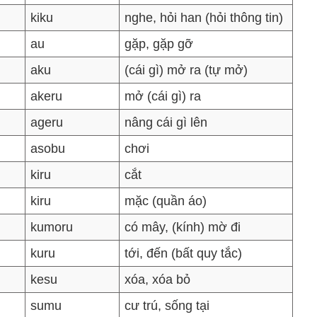
kiku
nghe, hỏi han (hỏi thông tin)
au
gặp, gặp gỡ
aku
(cái gì) mở ra (tự mở)
akeru
mở (cái gì) ra
ageru
nâng cái gì lên
asobu
chơi
kiru
cắt
kiru
mặc (quần áo)
kumoru
có mây, (kính) mờ đi
kuru
tới, đến (bất quy tắc)
kesu
xóa, xóa bỏ
sumu
cư trú, sống tại