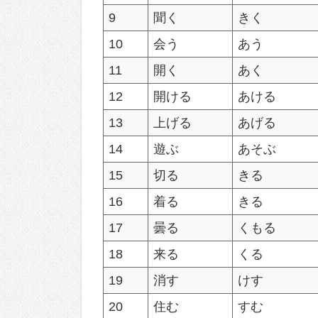
9
聞く
きく
10
会う
あう
11
開く
あく
12
開ける
あける
13
上げる
あげる
14
遊ぶ
あそぶ
15
切る
きる
16
着る
きる
17
曇る
くもる
18
来る
くる
19
消す
けす
20
住む
すむ