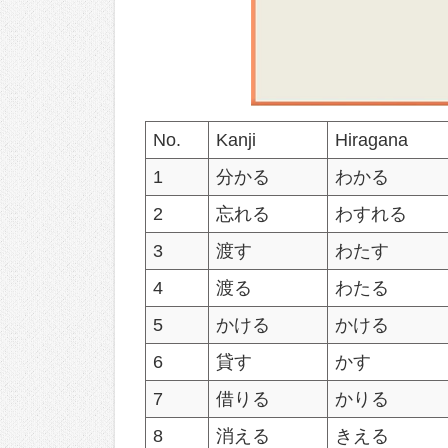
No.
Kanji
Hiragana
1
分かる
わかる
2
忘れる
わすれる
3
渡す
わたす
4
渡る
わたる
5
かける
かける
6
貸す
かす
7
借りる
かりる
8
消える
きえる