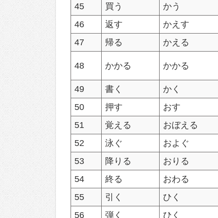
45
買う
かう
46
返す
かえす
47
帰る
かえる
48
かかる
かかる
49
書く
かく
50
押す
おす
51
覚える
おぼえる
52
泳ぐ
およぐ
53
降りる
おりる
54
終る
おわる
55
引く
ひく
56
弾く
ひく