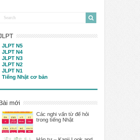
JLPT
JLPT N5
JLPT N4
JLPT N3
JLPT N2
JLPT N1
Tiếng Nhật cơ bản
Bài mới
Các nghi vấn từ để hỏi
trong tiếng Nhật
Hán tự – Kanji Look and