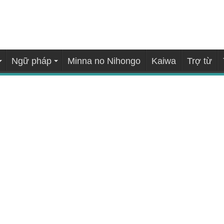
Ngữ pháp
Minna no Nihongo
Kaiwa
Trợ từ