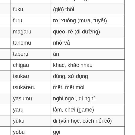
fuku
(gió) thổi
furu
rơi xuống (mưa, tuyết)
magaru
quẹo, rẽ (đi đường)
tanomu
nhờ vả
taberu
ăn
chigau
khác, khác nhau
tsukau
dùng, sử dụng
tsukareru
mệt, mệt mỏi
yasumu
nghỉ ngơi, đi nghỉ
yaru
làm, chơi (game)
yuku
đi (văn học, cách nói cổ)
yobu
gọi