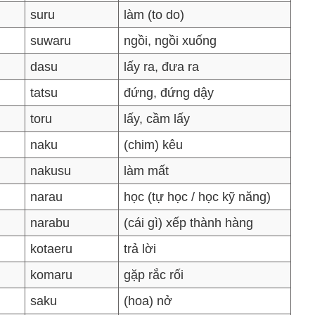
suru
làm (to do)
suwaru
ngồi, ngồi xuống
dasu
lấy ra, đưa ra
tatsu
đứng, đứng dậy
toru
lấy, cầm lấy
naku
(chim) kêu
nakusu
làm mất
narau
học (tự học / học kỹ năng)
narabu
(cái gì) xếp thành hàng
kotaeru
trả lời
komaru
gặp rắc rối
saku
(hoa) nở