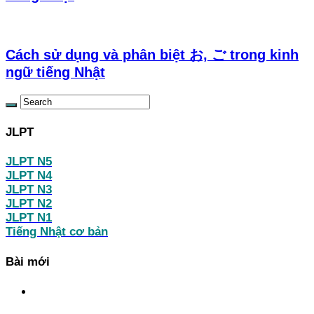
Cách sử dụng và phân biệt お, ご trong kinh
ngữ tiếng Nhật
JLPT
JLPT N5
JLPT N4
JLPT N3
JLPT N2
JLPT N1
Tiếng Nhật cơ bản
Bài mới