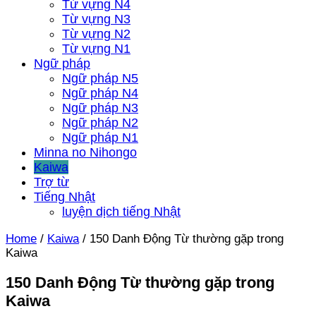
Từ vựng N4
Từ vựng N3
Từ vựng N2
Từ vựng N1
Ngữ pháp
Ngữ pháp N5
Ngữ pháp N4
Ngữ pháp N3
Ngữ pháp N2
Ngữ pháp N1
Minna no Nihongo
Kaiwa
Trợ từ
Tiếng Nhật
luyện dịch tiếng Nhật
Home
/
Kaiwa
/
150 Danh Động Từ thường gặp trong
Kaiwa
150 Danh Động Từ thường gặp trong
Kaiwa