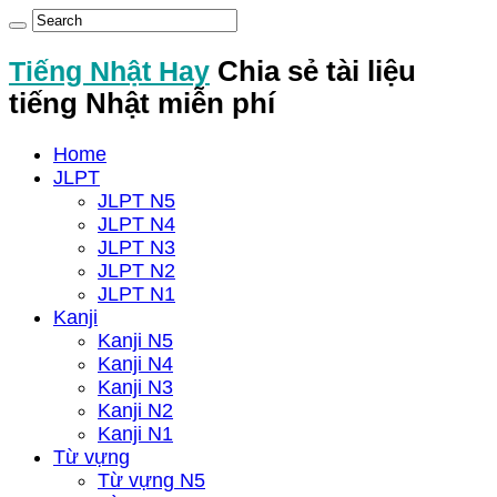
Tiếng Nhật Hay
Chia sẻ tài liệu
tiếng Nhật miễn phí
Home
JLPT
JLPT N5
JLPT N4
JLPT N3
JLPT N2
JLPT N1
Kanji
Kanji N5
Kanji N4
Kanji N3
Kanji N2
Kanji N1
Từ vựng
Từ vựng N5