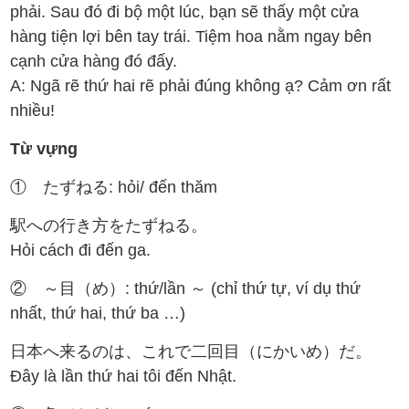
phải. Sau đó đi bộ một lúc, bạn sẽ thấy một cửa
hàng tiện lợi bên tay trái. Tiệm hoa nằm ngay bên
cạnh cửa hàng đó đấy.
A: Ngã rẽ thứ hai rẽ phải đúng không ạ? Cảm ơn rất
nhiều!
Từ vựng
① たずねる: hỏi/ đến thăm
駅への行き方をたずねる。
Hỏi cách đi đến ga.
② ～目（め）: thứ/lần ～ (chỉ thứ tự, ví dụ thứ
nhất, thứ hai, thứ ba …)
日本へ来るのは、これで二回目（にかいめ）だ。
Đây là lần thứ hai tôi đến Nhật.