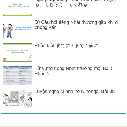
る、てもらう、てくれる
50 Câu hỏi tiếng Nhật thường gặp khi đi
phỏng vấn
Phân biệt までに / まで / 前に
Từ vựng tiếng Nhật thương mại BJT:
Phần 5
Luyện nghe Minna no Nihongo: Bài 38