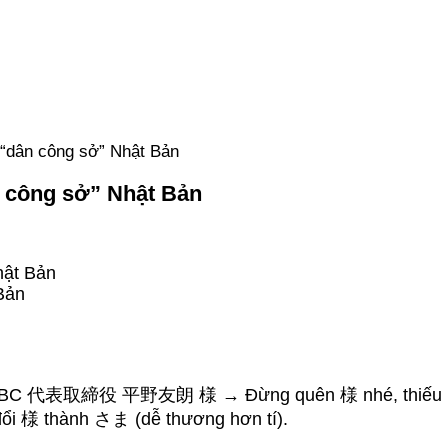
 “dân công sở” Nhật Bản
n công sở” Nhật Bản
hật Bản
 Bản
ABC 代表取締役 平野友朗 様 → Đừng quên 様 nhé, thiếu là gi
ì đổi 様 thành さま (dễ thương hơn tí).