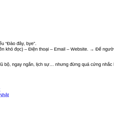
iểu “Đào đây, bye”.
ên khó đọc) – Điện thoại – Email – Website. → Để người
 đủ bộ, ngay ngắn, lịch sự… nhưng đừng quá cứng nhắc 
t
Nhật