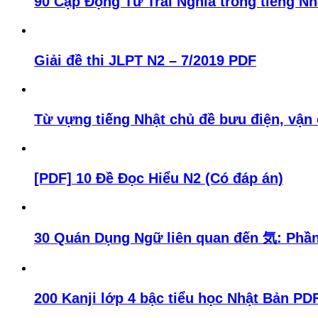
90 Cặp Động Từ Trái Nghĩa trong tiếng Nh
Giải đề thi JLPT N2 – 7/2019 PDF
Từ vựng tiếng Nhật chủ đề bưu điện, vận
[PDF] 10 Đề Đọc Hiểu N2 (Có đáp án)
30 Quán Dụng Ngữ liên quan đến 気: Phần
200 Kanji lớp 4 bậc tiểu học Nhật Bản PD