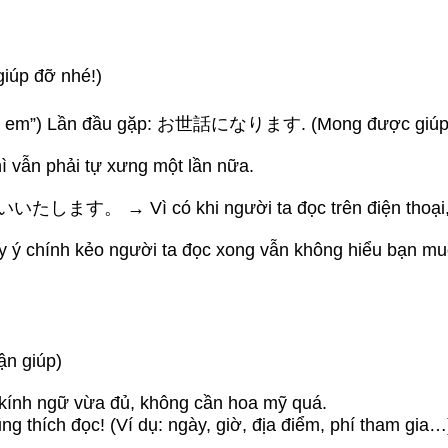
p đỡ nhé!)
nh em”) Lần đầu gặp: お世話になります. (Mong được giúp 
hì vẫn phải tự xưng một lần nữa.
ì có khi người ta đọc trên điện thoại, không 
y ý chính kẻo người ta đọc xong vẫn không hiểu bạn mu
giúp)
ng kính ngữ vừa đủ, không cần hoa mỹ quá.
ng thích đọc! (Ví dụ: ngày, giờ, địa điểm, phí tham gia…