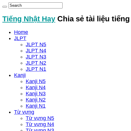
Tiếng Nhật Hay
Chia sẻ tài liệu tiến
Home
JLPT
JLPT N5
JLPT N4
JLPT N3
JLPT N2
JLPT N1
Kanji
Kanji N5
Kanji N4
Kanji N3
Kanji N2
Kanji N1
Từ vựng
Từ vựng N5
Từ vựng N4
Từ vựng N3