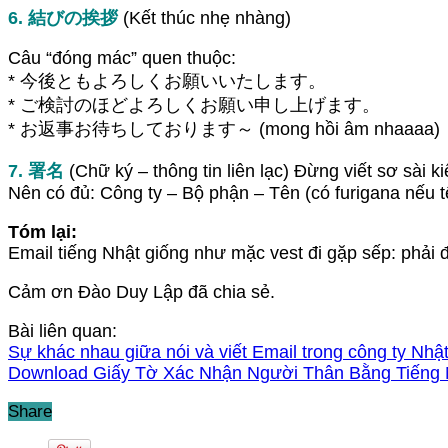
6. 結びの挨拶
(Kết thúc nhẹ nhàng)
Câu “đóng mác” quen thuộc:
* 今後ともよろしくお願いいたします。
* ご検討のほどよろしくお願い申し上げます。
* お返事お待ちしております～ (mong hồi âm nhaaaa)
7. 署名
(Chữ ký – thông tin liên lạc) Đừng viết sơ sài k
Nên có đủ: Công ty – Bộ phận – Tên (có furigana nếu t
Tóm lại:
Email tiếng Nhật giống như mặc vest đi gặp sếp: phải
Cảm ơn Đào Duy Lập đã chia sẻ.
Bài liên quan:
Sự khác nhau giữa nói và viết Email trong công ty Nhậ
Download Giấy Tờ Xác Nhận Người Thân Bằng Tiếng 
Share