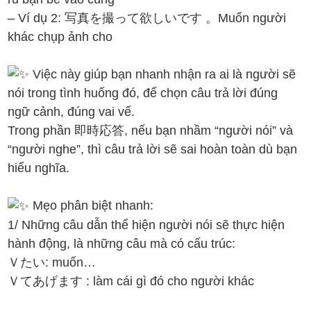
– Ví dụ 2: 写真を撮って欲しいです 。Muốn người
khác chụp ảnh cho
Việc này giúp bạn nhanh nhận ra ai là người sẽ
nói trong tình huống đó, để chọn câu trả lời đúng
ngữ cảnh, đúng vai vế.
Trong phần 即時応答, nếu bạn nhầm “người nói” và
“người nghe”, thì câu trả lời sẽ sai hoàn toàn dù bạn
hiểu nghĩa.
Mẹo phân biệt nhanh:
1/ Những câu dẫn thể hiện người nói sẽ thực hiện
hành động, là những câu mà có cấu trúc:
Ｖたい: muốn…
Ｖてあげます : làm cái gì đó cho người khác