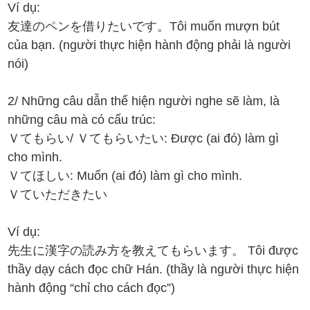
Ví dụ:
友達のペンを借りたいです。Tôi muốn mượn bút
của bạn. (người thực hiện hành động phải là người
nói)
2/ Những câu dẫn thể hiện người nghe sẽ làm, là
những câu mà có cấu trúc:
Ｖてもらい/ Ｖてもらいたい: Được (ai đó) làm gì
cho mình.
Ｖてほしい: Muốn (ai đó) làm gì cho mình.
Ｖていただきたい
Ví dụ:
先生に漢字の読み方を教えてもらいます。 Tôi được
thầy dạy cách đọc chữ Hán. (thầy là người thực hiện
hành động “chỉ cho cách đọc”)